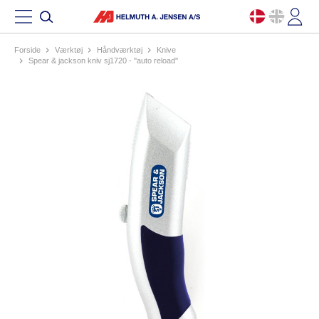
Forside
værktøj
håndværktøj
knive
spear & jackson kniv sj1720 - ''auto reload''