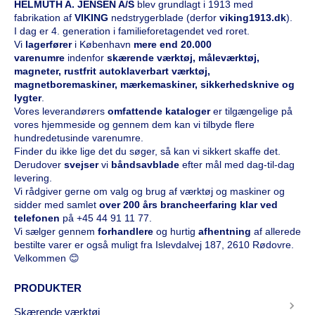
HELMUTH A. JENSEN A/S
blev grundlagt i 1913 med
fabrikation af
VIKING
nedstrygerblade (derfor
viking1913.dk
).
I dag er 4. generation i familieforetagendet ved roret.
Vi
l
agerfører
i København
mere end 20.000
varenumre
indenfor
skærende værktøj, måleværktøj,
magneter, rustfrit autoklaverbart værktøj,
magnetboremaskiner, mærkemaskiner, sikkerhedsknive og
lygter
.
Vores leverandørers
omfattende kataloge
r
er tilgængelige på
vores hjemmeside og gennem dem kan vi tilbyde flere
hundredetusinde varenumre.
Finder du ikke lige det du søger, så kan vi sikkert skaffe det.
Derudover
svejser
vi
båndsavblade
efter mål med dag-til-dag
levering.
Vi rådgiver gerne om valg og brug af værktøj og maskiner og
sidder med samlet
over 200 års brancheerfaring klar ved
telefonen
på
+45 44 91 11 77
.
Vi sælger gennem
forhandlere
og hurtig
afhentning
af allerede
bestilte varer er også muligt fra Islevdalvej 187, 2610 Rødovre.
Velkommen 😊
PRODUKTER
Skærende værktøj