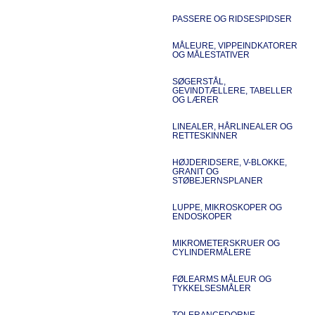
PASSERE OG RIDSESPIDSER
MÅLEURE, VIPPEINDKATORER
OG MÅLESTATIVER
SØGERSTÅL,
GEVINDTÆLLERE, TABELLER
OG LÆRER
LINEALER, HÅRLINEALER OG
RETTESKINNER
HØJDERIDSERE, V-BLOKKE,
GRANIT OG
STØBEJERNSPLANER
LUPPE, MIKROSKOPER OG
ENDOSKOPER
MIKROMETERSKRUER OG
CYLINDERMÅLERE
FØLEARMS MÅLEUR OG
TYKKELSESMÅLER
TOLERANCEDORNE,