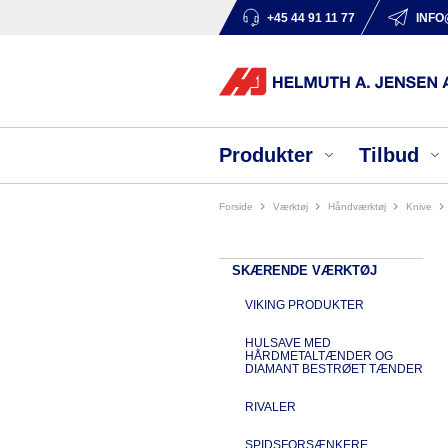
+45 44 91 11 77
INFO
Produkter
Tilbud
Forside
værktøj
håndværktøj
knive
SKÆRENDE VÆRKTØJ
VIKING PRODUKTER
HULSAVE MED
HÅRDMETALTÆNDER OG
DIAMANT BESTRØET TÆNDER
RIVALER
SPIDSFORSÆNKERE