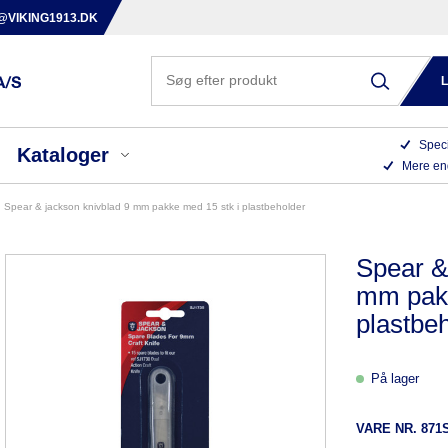
@VIKING1913.DK
Speci
Kataloger
Mere en
spear & jackson knivblad 9 mm pakke med 15 stk i plastbeholder
Spear &
mm pakk
plastbe
På lager
VARE NR.
871