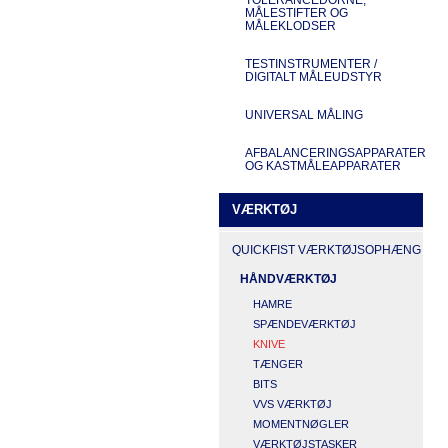
MÅLESTIFTER OG
MÅLEKLODSER
TESTINSTRUMENTER /
DIGITALT MÅLEUDSTYR
UNIVERSAL MÅLING
AFBALANCERINGSAPPARATER
OG KASTMÅLEAPPARATER
VÆRKTØJ
QUICKFIST VÆRKTØJSOPHÆNG
HÅNDVÆRKTØJ
HAMRE
SPÆNDEVÆRKTØJ
KNIVE
TÆNGER
BITS
VVS VÆRKTØJ
MOMENTNØGLER
VÆRKTØJSTASKER