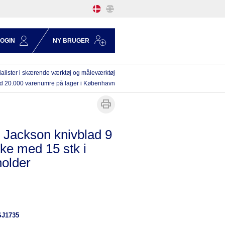
LOGIN
NY BRUGER
alister i skærende værktøj og måleværktøj
d 20.000 varenumre på lager i København
 Jackson knivblad 9
e med 15 stk i
holder
SJ1735