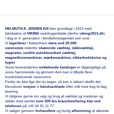
HELMUTH A. JENSEN A/S
blev grundlagt i 1913 med
fabrikation af
VIKING
nedstrygerblade (derfor
viking1913.dk
).
I dag er 4. generation i familieforetagendet ved roret.
Vi
l
agerfører
i København
mere end 20.000
varenumre
indenfor
skærende værktøj, måleværktøj,
magneter, rustfrit autoklaverbart værktøj,
magnetboremaskiner, mærkemaskiner, sikkerhedsknive og
lygter
.
Vores leverandørers
omfattende kataloge
r
er tilgængelige på
vores hjemmeside og gennem dem kan vi tilbyde flere
hundredetusinde varenumre.
Finder du ikke lige det du søger, så kan vi sikkert skaffe det.
Derudover
svejser
vi
båndsavblade
efter mål med dag-til-dag
levering.
Vi rådgiver gerne om valg og brug af værktøj og maskiner og
sidder med samlet
over 200 års brancheerfaring klar ved
telefonen
på
+45 44 91 11 77
.
Vi sælger gennem
forhandlere
og hurtig
afhentning
af allerede