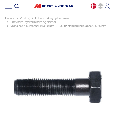
Forside
værktøj
lokkeværktøj og hulstansere
trækbolte, hydraulikbolte og tilbehør
viking bolt t/ hulstanser 9,5x50 mm, 01336 til: standard hulstanser 25-35 mm