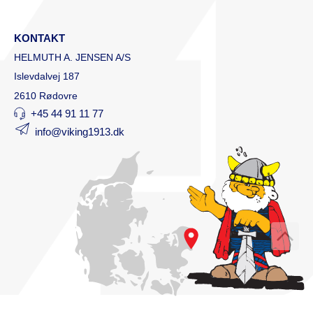
KONTAKT
HELMUTH A. JENSEN A/S
Islevdalvej 187
2610 Rødovre
+45 44 91 11 77
info@viking1913.dk