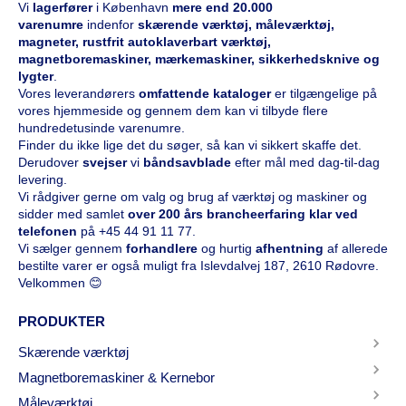
Vi
l
agerfører
i København
mere end 20.000
varenumre
indenfor
skærende værktøj, måleværktøj,
magneter, rustfrit autoklaverbart værktøj,
magnetboremaskiner, mærkemaskiner, sikkerhedsknive og
lygter
.
Vores leverandørers
omfattende kataloge
r
er tilgængelige på
vores hjemmeside og gennem dem kan vi tilbyde flere
hundredetusinde varenumre.
Finder du ikke lige det du søger, så kan vi sikkert skaffe det.
Derudover
svejser
vi
båndsavblade
efter mål med dag-til-dag
levering.
Vi rådgiver gerne om valg og brug af værktøj og maskiner og
sidder med samlet
over 200 års brancheerfaring klar ved
telefonen
på
+45 44 91 11 77
.
Vi sælger gennem
forhandlere
og hurtig
afhentning
af allerede
bestilte varer er også muligt fra Islevdalvej 187, 2610 Rødovre.
Velkommen 😊
PRODUKTER
Skærende værktøj
Magnetboremaskiner & Kernebor
Måleværktøj