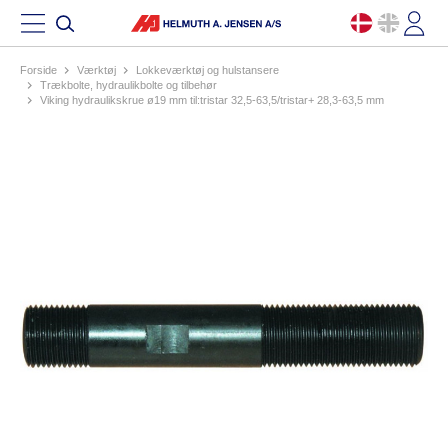
Forside
værktøj
lokkeværktøj og hulstansere
trækbolte, hydraulikbolte og tilbehør
viking hydraulikskrue ø19 mm til:tristar 32,5-63,5/tristar+ 28,3-63,5 mm