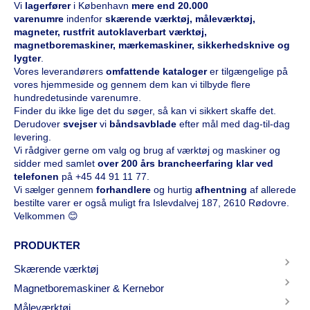
Vi
l
agerfører
i København
mere end 20.000
varenumre
indenfor
skærende værktøj, måleværktøj,
magneter, rustfrit autoklaverbart værktøj,
magnetboremaskiner, mærkemaskiner, sikkerhedsknive og
lygter
.
Vores leverandørers
omfattende kataloge
r
er tilgængelige på
vores hjemmeside og gennem dem kan vi tilbyde flere
hundredetusinde varenumre.
Finder du ikke lige det du søger, så kan vi sikkert skaffe det.
Derudover
svejser
vi
båndsavblade
efter mål med dag-til-dag
levering.
Vi rådgiver gerne om valg og brug af værktøj og maskiner og
sidder med samlet
over 200 års brancheerfaring klar ved
telefonen
på
+45 44 91 11 77
.
Vi sælger gennem
forhandlere
og hurtig
afhentning
af allerede
bestilte varer er også muligt fra Islevdalvej 187, 2610 Rødovre.
Velkommen 😊
PRODUKTER
Skærende værktøj
Magnetboremaskiner & Kernebor
Måleværktøj