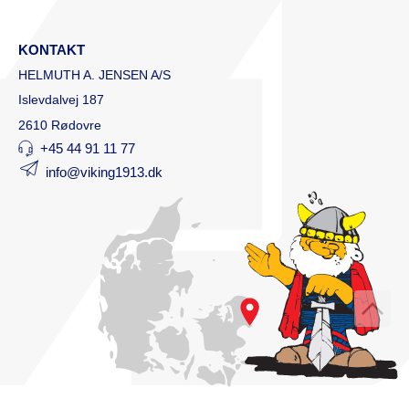
KONTAKT
HELMUTH A. JENSEN A/S
Islevdalvej 187
2610 Rødovre
+45 44 91 11 77
info@viking1913.dk