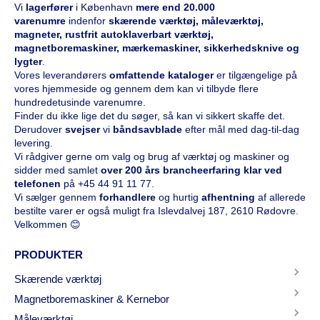
Vi
l
agerfører
i København
mere end 20.000
varenumre
indenfor
skærende værktøj, måleværktøj,
magneter, rustfrit autoklaverbart værktøj,
magnetboremaskiner, mærkemaskiner, sikkerhedsknive og
lygter
.
Vores leverandørers
omfattende kataloge
r
er tilgængelige på
vores hjemmeside og gennem dem kan vi tilbyde flere
hundredetusinde varenumre.
Finder du ikke lige det du søger, så kan vi sikkert skaffe det.
Derudover
svejser
vi
båndsavblade
efter mål med dag-til-dag
levering.
Vi rådgiver gerne om valg og brug af værktøj og maskiner og
sidder med samlet
over 200 års brancheerfaring klar ved
telefonen
på
+45 44 91 11 77
.
Vi sælger gennem
forhandlere
og hurtig
afhentning
af allerede
bestilte varer er også muligt fra Islevdalvej 187, 2610 Rødovre.
Velkommen 😊
PRODUKTER
Skærende værktøj
Magnetboremaskiner & Kernebor
Måleværktøj