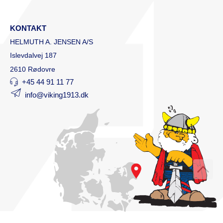
KONTAKT
HELMUTH A. JENSEN A/S
Islevdalvej 187
2610 Rødovre
+45 44 91 11 77
info@viking1913.dk