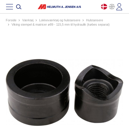
Forside
værktøj
lokkeværktøj og hulstansere
hulstansere
viking stempel & matricer ø89 - 115,5 mm til hydraulik (købes separat)