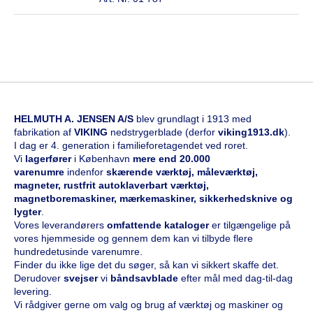
HELMUTH A. JENSEN A/S
blev grundlagt i 1913 med
fabrikation af
VIKING
nedstrygerblade (derfor
viking1913.dk
).
I dag er 4. generation i familieforetagendet ved roret.
Vi
l
agerfører
i København
mere end 20.000
varenumre
indenfor
skærende værktøj, måleværktøj,
magneter, rustfrit autoklaverbart værktøj,
magnetboremaskiner, mærkemaskiner, sikkerhedsknive og
lygter
.
Vores leverandørers
omfattende kataloge
r
er tilgængelige på
vores hjemmeside og gennem dem kan vi tilbyde flere
hundredetusinde varenumre.
Finder du ikke lige det du søger, så kan vi sikkert skaffe det.
Derudover
svejser
vi
båndsavblade
efter mål med dag-til-dag
levering.
Vi rådgiver gerne om valg og brug af værktøj og maskiner og