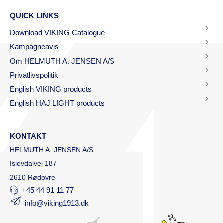
QUICK LINKS
Download VIKING Catalogue
Kampagneavis
Om HELMUTH A. JENSEN A/S
Privatlivspolitik
English VIKING products
English HAJ LIGHT products
KONTAKT
HELMUTH A. JENSEN A/S
Islevdalvej 187
2610 Rødovre
+45 44 91 11 77
info@viking1913.dk