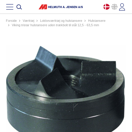
Forside
værktøj
lokkeværktøj og hulstansere
hulstansere
viking tristar hulstansere uden trækbolt til stål 12,5 - 63,5 mm