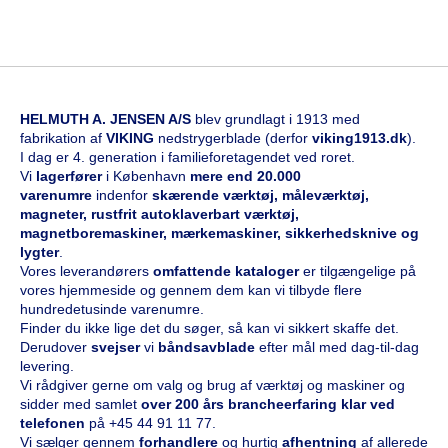
HELMUTH A. JENSEN A/S
blev grundlagt i 1913 med
fabrikation af
VIKING
nedstrygerblade (derfor
viking1913.dk
).
I dag er 4. generation i familieforetagendet ved roret.
Vi
l
agerfører
i København
mere end 20.000
varenumre
indenfor
skærende værktøj, måleværktøj,
magneter, rustfrit autoklaverbart værktøj,
magnetboremaskiner, mærkemaskiner, sikkerhedsknive og
lygter
.
Vores leverandørers
omfattende kataloge
r
er tilgængelige på
vores hjemmeside og gennem dem kan vi tilbyde flere
hundredetusinde varenumre.
Finder du ikke lige det du søger, så kan vi sikkert skaffe det.
Derudover
svejser
vi
båndsavblade
efter mål med dag-til-dag
levering.
Vi rådgiver gerne om valg og brug af værktøj og maskiner og
sidder med samlet
over 200 års brancheerfaring klar ved
telefonen
på
+45 44 91 11 77
.
Vi sælger gennem
forhandlere
og hurtig
afhentning
af allerede