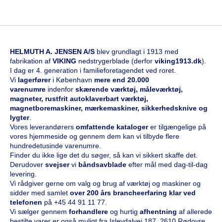
HELMUTH A. JENSEN A/S
blev grundlagt i 1913 med
fabrikation af
VIKING
nedstrygerblade (derfor
viking1913.dk
).
I dag er 4. generation i familieforetagendet ved roret.
Vi
l
agerfører
i København
mere end 20.000
varenumre
indenfor
skærende værktøj, måleværktøj,
magneter, rustfrit autoklaverbart værktøj,
magnetboremaskiner, mærkemaskiner, sikkerhedsknive og
lygter
.
Vores leverandørers
omfattende kataloge
r
er tilgængelige på
vores hjemmeside og gennem dem kan vi tilbyde flere
hundredetusinde varenumre.
Finder du ikke lige det du søger, så kan vi sikkert skaffe det.
Derudover
svejser
vi
båndsavblade
efter mål med dag-til-dag
levering.
Vi rådgiver gerne om valg og brug af værktøj og maskiner og
sidder med samlet
over 200 års brancheerfaring klar ved
telefonen
på
+45 44 91 11 77
.
Vi sælger gennem
forhandlere
og hurtig
afhentning
af allerede
bestilte varer er også muligt fra Islevdalvej 187, 2610 Rødovre.