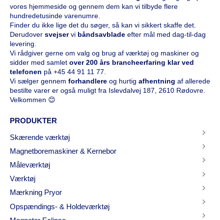
vores hjemmeside og gennem dem kan vi tilbyde flere
hundredetusinde varenumre.
Finder du ikke lige det du søger, så kan vi sikkert skaffe det.
Derudover
svejser
vi
båndsavblade
efter mål med dag-til-dag
levering.
Vi rådgiver gerne om valg og brug af værktøj og maskiner og
sidder med samlet
over 200 års brancheerfaring klar ved
telefonen
på
+45 44 91 11 77
.
Vi sælger gennem
forhandlere
og hurtig
afhentning
af allerede
bestilte varer er også muligt fra Islevdalvej 187, 2610 Rødovre.
Velkommen 😊
PRODUKTER
Skærende værktøj
Magnetboremaskiner & Kernebor
Måleværktøj
Værktøj
Mærkning Pryor
Opspændings- & Holdeværktøj