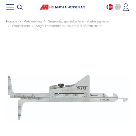
Forside
måleværktøj
søgerstål, gevindtællere, tabeller og lærer
svejselærer
vogel kantsømlære universal 0-35 mm rustfri