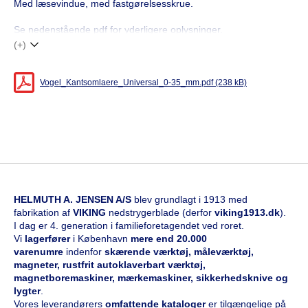
Med læsevindue, med fastgørelsesskrue.
Se nedenstående pdf for yderligere oplysninger.
(+)
Vogel_Kantsomlaere_Universal_0-35_mm.pdf (238 kB)
HELMUTH A. JENSEN A/S
blev grundlagt i 1913 med
fabrikation af
VIKING
nedstrygerblade (derfor
viking1913.dk
).
I dag er 4. generation i familieforetagendet ved roret.
Vi
l
agerfører
i København
mere end 20.000
varenumre
indenfor
skærende værktøj, måleværktøj,
magneter, rustfrit autoklaverbart værktøj,
magnetboremaskiner, mærkemaskiner, sikkerhedsknive og
lygter
.
Vores leverandørers
omfattende kataloge
r
er tilgængelige på