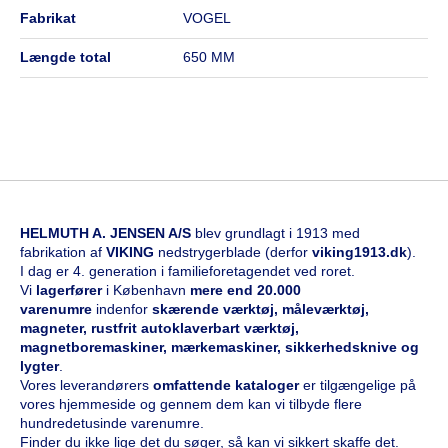
fabrikat
VOGEL
længde total
650 MM
HELMUTH A. JENSEN A/S
blev grundlagt i 1913 med
fabrikation af
VIKING
nedstrygerblade (derfor
viking1913.dk
).
I dag er 4. generation i familieforetagendet ved roret.
Vi
l
agerfører
i København
mere end 20.000
varenumre
indenfor
skærende værktøj, måleværktøj,
magneter, rustfrit autoklaverbart værktøj,
magnetboremaskiner, mærkemaskiner, sikkerhedsknive og
lygter
.
Vores leverandørers
omfattende kataloge
r
er tilgængelige på
vores hjemmeside og gennem dem kan vi tilbyde flere
hundredetusinde varenumre.
Finder du ikke lige det du søger, så kan vi sikkert skaffe det.