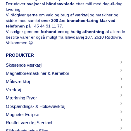
Derudover
svejser
vi
båndsavblade
efter mål med dag-til-dag
levering.
Vi rådgiver gerne om valg og brug af værktøj og maskiner og
sidder med samlet
over 200 års brancheerfaring klar ved
telefonen
på
+45 44 91 11 77
.
Vi sælger gennem
forhandlere
og hurtig
afhentning
af allerede
bestilte varer er også muligt fra Islevdalvej 187, 2610 Rødovre.
Velkommen 😊
PRODUKTER
Skærende værktøj
Magnetboremaskiner & Kernebor
Måleværktøj
Værktøj
Mærkning Pryor
Opspændings- & Holdeværktøj
Magneter Eclipse
Rustfrit værktøj Steritool
Sikkerhedsknive Slice