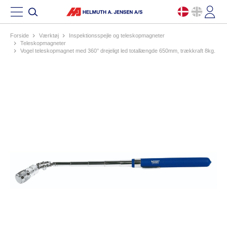
Forside
værktøj
inspektionsspejle og teleskopmagneter
teleskopmagneter
vogel teleskopmagnet med 360° drejeligt led totallængde 650mm, trækkraft 8kg.