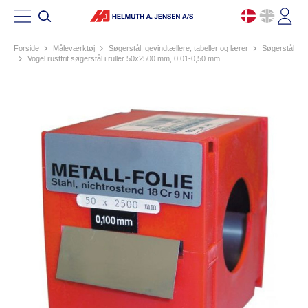
Forside
måleværktøj
søgerstål, gevindtællere, tabeller og lærer
søgerstål
vogel rustfrit søgerstål i ruller 50x2500 mm, 0,01-0,50 mm