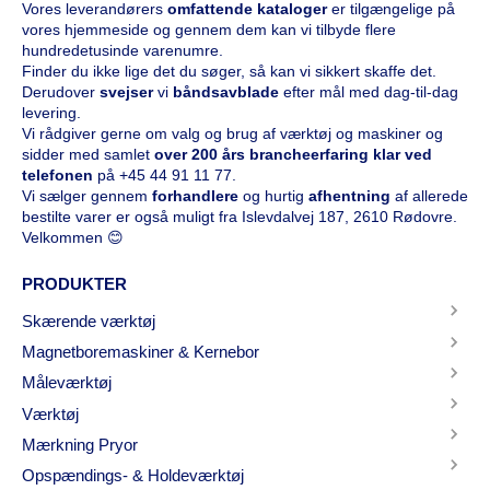
Vores leverandørers
omfattende kataloge
r
er tilgængelige på
vores hjemmeside og gennem dem kan vi tilbyde flere
hundredetusinde varenumre.
Finder du ikke lige det du søger, så kan vi sikkert skaffe det.
Derudover
svejser
vi
båndsavblade
efter mål med dag-til-dag
levering.
Vi rådgiver gerne om valg og brug af værktøj og maskiner og
sidder med samlet
over 200 års brancheerfaring klar ved
telefonen
på
+45 44 91 11 77
.
Vi sælger gennem
forhandlere
og hurtig
afhentning
af allerede
bestilte varer er også muligt fra Islevdalvej 187, 2610 Rødovre.
Velkommen 😊
PRODUKTER
Skærende værktøj
Magnetboremaskiner & Kernebor
Måleværktøj
Værktøj
Mærkning Pryor
Opspændings- & Holdeværktøj