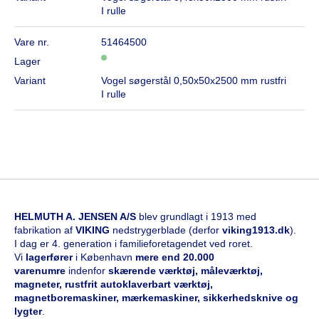
I rulle
Vare nr.
51464500
Lager
Variant
Vogel søgerstål 0,50x50x2500 mm rustfri
I rulle
HELMUTH A. JENSEN A/S
blev grundlagt i 1913 med
fabrikation af
VIKING
nedstrygerblade (derfor
viking1913.dk
).
I dag er 4. generation i familieforetagendet ved roret.
Vi
l
agerfører
i København
mere end 20.000
varenumre
indenfor
skærende værktøj, måleværktøj,
magneter, rustfrit autoklaverbart værktøj,
magnetboremaskiner, mærkemaskiner, sikkerhedsknive og
lygter
.