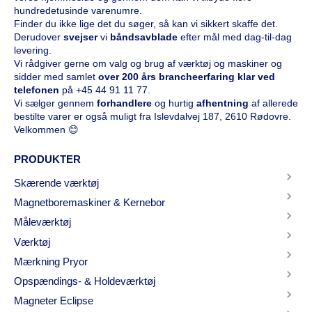
hundredetusinde varenumre.
Finder du ikke lige det du søger, så kan vi sikkert skaffe det.
Derudover
svejser
vi
båndsavblade
efter mål med dag-til-dag
levering.
Vi rådgiver gerne om valg og brug af værktøj og maskiner og
sidder med samlet
over 200 års brancheerfaring klar ved
telefonen
på
+45 44 91 11 77
.
Vi sælger gennem
forhandlere
og hurtig
afhentning
af allerede
bestilte varer er også muligt fra Islevdalvej 187, 2610 Rødovre.
Velkommen 😊
PRODUKTER
Skærende værktøj
Magnetboremaskiner & Kernebor
Måleværktøj
Værktøj
Mærkning Pryor
Opspændings- & Holdeværktøj
Magneter Eclipse