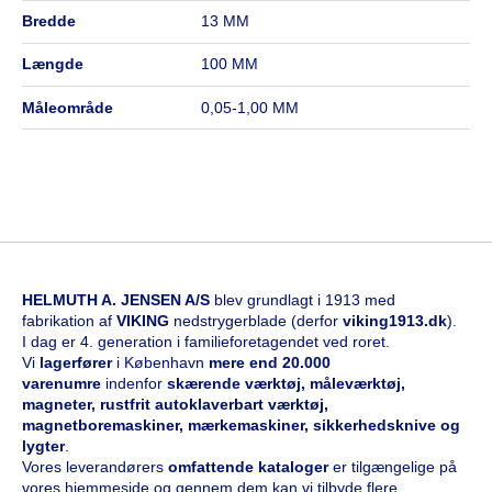
bredde
13 MM
længde
100 MM
måleområde
0,05-1,00 MM
HELMUTH A. JENSEN A/S
blev grundlagt i 1913 med
fabrikation af
VIKING
nedstrygerblade (derfor
viking1913.dk
).
I dag er 4. generation i familieforetagendet ved roret.
Vi
l
agerfører
i København
mere end 20.000
varenumre
indenfor
skærende værktøj, måleværktøj,
magneter, rustfrit autoklaverbart værktøj,
magnetboremaskiner, mærkemaskiner, sikkerhedsknive og
lygter
.
Vores leverandørers
omfattende kataloge
r
er tilgængelige på
vores hjemmeside og gennem dem kan vi tilbyde flere