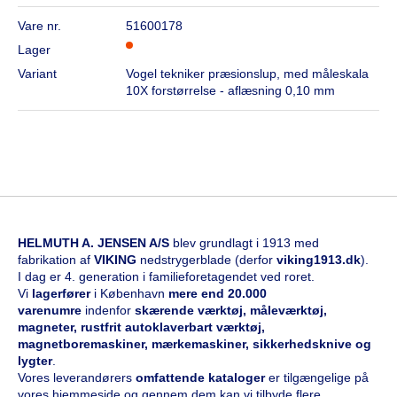
Vare nr.
51600178
Lager
Variant
Vogel tekniker præsionslup, med måleskala
10X forstørrelse - aflæsning 0,10 mm
HELMUTH A. JENSEN A/S
blev grundlagt i 1913 med
fabrikation af
VIKING
nedstrygerblade (derfor
viking1913.dk
).
I dag er 4. generation i familieforetagendet ved roret.
Vi
l
agerfører
i København
mere end 20.000
varenumre
indenfor
skærende værktøj, måleværktøj,
magneter, rustfrit autoklaverbart værktøj,
magnetboremaskiner, mærkemaskiner, sikkerhedsknive og
lygter
.
Vores leverandørers
omfattende kataloge
r
er tilgængelige på
vores hjemmeside og gennem dem kan vi tilbyde flere