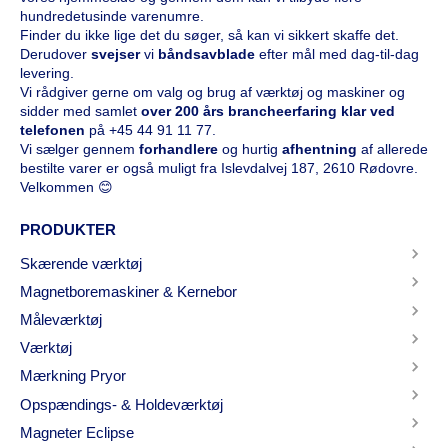
hundredetusinde varenumre.
Finder du ikke lige det du søger, så kan vi sikkert skaffe det.
Derudover
svejser
vi
båndsavblade
efter mål med dag-til-dag
levering.
Vi rådgiver gerne om valg og brug af værktøj og maskiner og
sidder med samlet
over 200 års brancheerfaring klar ved
telefonen
på
+45 44 91 11 77
.
Vi sælger gennem
forhandlere
og hurtig
afhentning
af allerede
bestilte varer er også muligt fra Islevdalvej 187, 2610 Rødovre.
Velkommen 😊
PRODUKTER
Skærende værktøj
Magnetboremaskiner & Kernebor
Måleværktøj
Værktøj
Mærkning Pryor
Opspændings- & Holdeværktøj
Magneter Eclipse