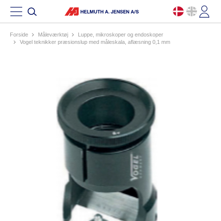
Forside
måleværktøj
luppe, mikroskoper og endoskoper
vogel teknikker præsionslup med måleskala, aflæsning 0,1 mm