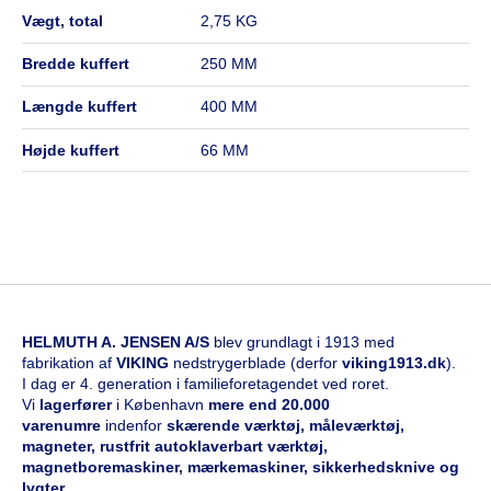
vægt, total
2,75 KG
bredde kuffert
250 MM
længde kuffert
400 MM
højde kuffert
66 MM
HELMUTH A. JENSEN A/S
blev grundlagt i 1913 med
fabrikation af
VIKING
nedstrygerblade (derfor
viking1913.dk
).
I dag er 4. generation i familieforetagendet ved roret.
Vi
l
agerfører
i København
mere end 20.000
varenumre
indenfor
skærende værktøj, måleværktøj,
magneter, rustfrit autoklaverbart værktøj,
magnetboremaskiner, mærkemaskiner, sikkerhedsknive og
lygter
.