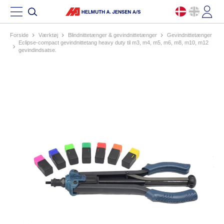
Forside
værktøj
blindnittetænger & gevindnittetænger
gevindnittetænger
eclipse-compact gevindnittetang heavy duty til m3, m4, m5, m6, m8, m10, m12
gevindindsatse.