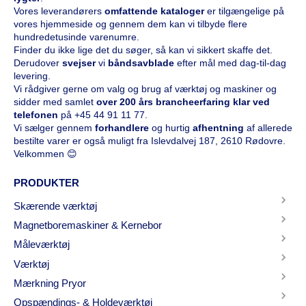
Vores leverandørers
omfattende kataloge
r
er tilgængelige på
vores hjemmeside og gennem dem kan vi tilbyde flere
hundredetusinde varenumre.
Finder du ikke lige det du søger, så kan vi sikkert skaffe det.
Derudover
svejser
vi
båndsavblade
efter mål med dag-til-dag
levering.
Vi rådgiver gerne om valg og brug af værktøj og maskiner og
sidder med samlet
over 200 års brancheerfaring klar ved
telefonen
på
+45 44 91 11 77
.
Vi sælger gennem
forhandlere
og hurtig
afhentning
af allerede
bestilte varer er også muligt fra Islevdalvej 187, 2610 Rødovre.
Velkommen 😊
PRODUKTER
Skærende værktøj
Magnetboremaskiner & Kernebor
Måleværktøj
Værktøj
Mærkning Pryor
Opspændings- & Holdeværktøj