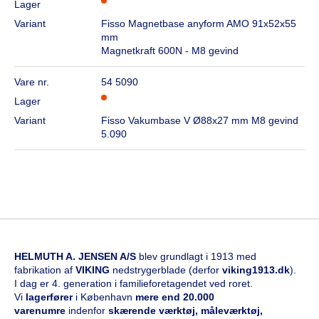
Lager
Variant
Fisso Magnetbase anyform AMO 91x52x55
mm
Magnetkraft 600N - M8 gevind
Vare nr.
54 5090
Lager
Variant
Fisso Vakumbase V Ø88x27 mm M8 gevind
5.090
HELMUTH A. JENSEN A/S
blev grundlagt i 1913 med
fabrikation af
VIKING
nedstrygerblade (derfor
viking1913.dk
).
I dag er 4. generation i familieforetagendet ved roret.
Vi
l
agerfører
i København
mere end 20.000
varenumre
indenfor
skærende værktøj, måleværktøj,