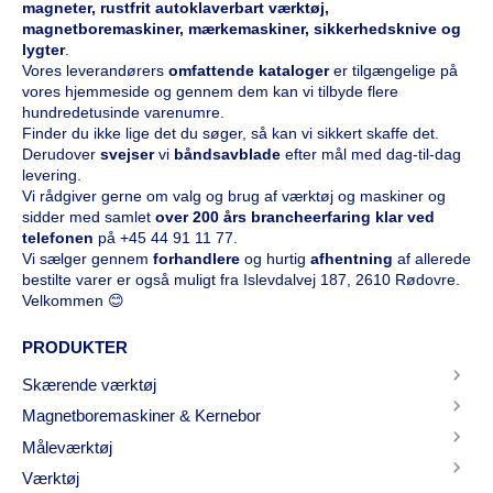
magneter, rustfrit autoklaverbart værktøj,
magnetboremaskiner, mærkemaskiner, sikkerhedsknive og
lygter
.
Vores leverandørers
omfattende kataloge
r
er tilgængelige på
vores hjemmeside og gennem dem kan vi tilbyde flere
hundredetusinde varenumre.
Finder du ikke lige det du søger, så kan vi sikkert skaffe det.
Derudover
svejser
vi
båndsavblade
efter mål med dag-til-dag
levering.
Vi rådgiver gerne om valg og brug af værktøj og maskiner og
sidder med samlet
over 200 års brancheerfaring klar ved
telefonen
på
+45 44 91 11 77
.
Vi sælger gennem
forhandlere
og hurtig
afhentning
af allerede
bestilte varer er også muligt fra Islevdalvej 187, 2610 Rødovre.
Velkommen 😊
PRODUKTER
Skærende værktøj
Magnetboremaskiner & Kernebor
Måleværktøj
Værktøj