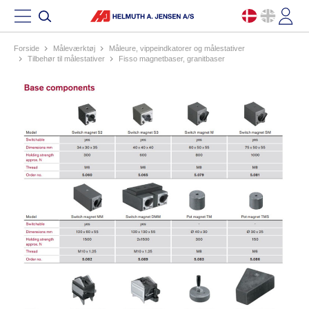
Forside
måleværktøj
måleure, vippeindkatorer og målestativer
tilbehør til målestativer
fisso magnetbaser, granitbaser