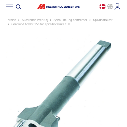
Forside
skærende værktøj
spiral- nc- og centrerbor
spiralborskær
granlund holder 15a for spiralborskær 15b