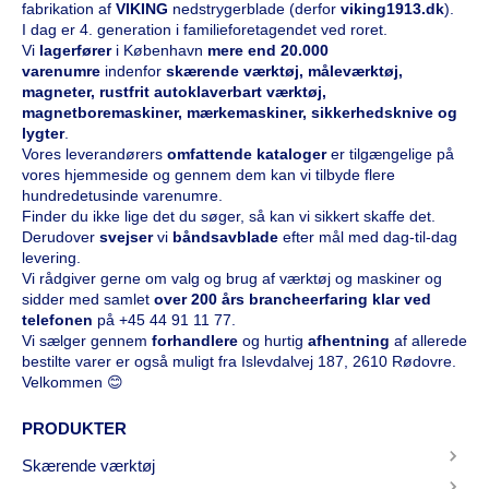
fabrikation af
VIKING
nedstrygerblade (derfor
viking1913.dk
).
I dag er 4. generation i familieforetagendet ved roret.
Vi
l
agerfører
i København
mere end 20.000
varenumre
indenfor
skærende værktøj, måleværktøj,
magneter, rustfrit autoklaverbart værktøj,
magnetboremaskiner, mærkemaskiner, sikkerhedsknive og
lygter
.
Vores leverandørers
omfattende kataloge
r
er tilgængelige på
vores hjemmeside og gennem dem kan vi tilbyde flere
hundredetusinde varenumre.
Finder du ikke lige det du søger, så kan vi sikkert skaffe det.
Derudover
svejser
vi
båndsavblade
efter mål med dag-til-dag
levering.
Vi rådgiver gerne om valg og brug af værktøj og maskiner og
sidder med samlet
over 200 års brancheerfaring klar ved
telefonen
på
+45 44 91 11 77
.
Vi sælger gennem
forhandlere
og hurtig
afhentning
af allerede
bestilte varer er også muligt fra Islevdalvej 187, 2610 Rødovre.
Velkommen 😊
PRODUKTER
Skærende værktøj