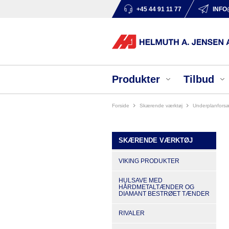
+45 44 91 11 77
INFO
Produkter
Tilbud
Forside
skærende værktøj
underplanfors
SKÆRENDE VÆRKTØJ
VIKING PRODUKTER
HULSAVE MED
HÅRDMETALTÆNDER OG
DIAMANT BESTRØET TÆNDER
RIVALER