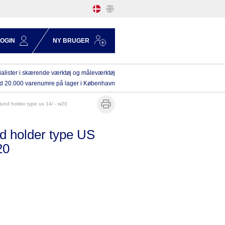
LOGIN
NY BRUGER
alister i skærende værktøj og måleværktøj
d 20.000 varenumre på lager i København
nlund holder type us 14/ - w20
d holder type US
20