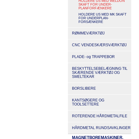
HOLDERE US MED WELDON
SKAFT FOR UNDER-
PLANFORFÆNKERE
HOLDERE US MED MK SKAFT
FOR UNDERPLAN-
FORSÆNKERE
RØMMEVÆRKTØJ
CNC VENDESKÆRSVÆRKTØJ
PLADE- og TRAPPEBOR
BESKYTTELSEBELÆGNING TIL
SKÆRENDE VÆRKTØJ OG
SMELTEKAR
BORSLIBERE
KANTSØGERE OG
TOOLSETTERE
ROTERENDE HÅRDMETALFILE
HÅRDMETAL RUNDSAVKLINGER
MAGNETBOREMASKINER,