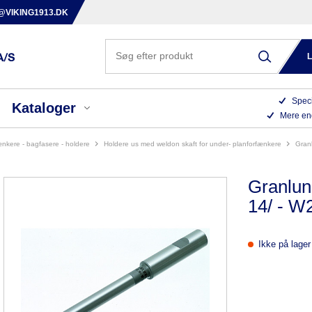
@VIKING1913.DK
Speci
Kataloger
Mere en
ænkere - bagfasere - holdere
holdere us med weldon skaft for under- planforfænkere
gra
Granlun
14/ - W
Ikke på lager