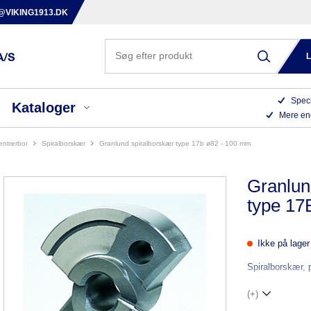
@VIKING1913.DK
Speci
Kataloger
Mere en
centrerbor
spiralborskær
granlund spiralborskær type 17b ø82 - 100 mm
Granlun
type 17
Ikke på lager
Spiralborskær, 
(+)