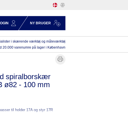
LOGIN
NY BRUGER
alister i skærende værktøj og måleværktøj
d 20.000 varenumre på lager i København
d spiralborskær
B ø82 - 100 mm
passer til holder 17A og styr 17R