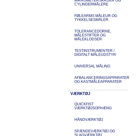
MIKROMETERSKRUER OG
CYLINDERMÅLERE
FØLEARMS MÅLEUR OG
TYKKELSESMÅLER
TOLERANCEDORNE,
MÅLESTIFTER OG
MÅLEKLODSER
TESTINSTRUMENTER /
DIGITALT MÅLEUDSTYR
UNIVERSAL MÅLING
AFBALANCERINGSAPPARATER
OG KASTMÅLEAPPARATER
VÆRKTØJ
QUICKFIST
VÆRKTØJSOPHÆNG
HÅNDVÆRKTØJ
SPÆNDEVÆRKTØJ OG
SLAGVÆRKTØJ