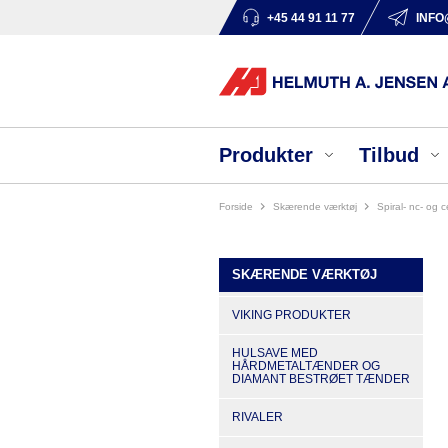
+45 44 91 11 77
INFO
Produkter
Tilbud
Forside
skærende værktøj
spiral- nc- og 
SKÆRENDE VÆRKTØJ
VIKING PRODUKTER
HULSAVE MED
HÅRDMETALTÆNDER OG
DIAMANT BESTRØET TÆNDER
RIVALER