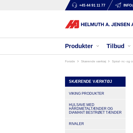
+45 44 91 11 77
INFO
Produkter
Tilbud
Forside
skærende værktøj
spiral- nc- og 
SKÆRENDE VÆRKTØJ
VIKING PRODUKTER
HULSAVE MED
HÅRDMETALTÆNDER OG
DIAMANT BESTRØET TÆNDER
RIVALER