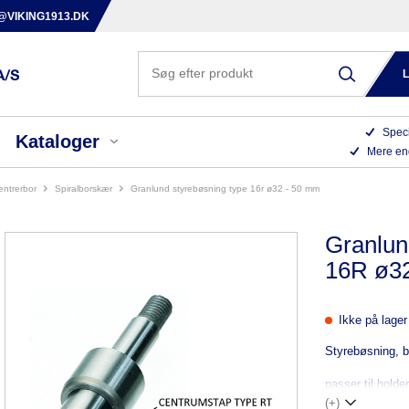
@VIKING1913.DK
Speci
Kataloger
Mere en
centrerbor
spiralborskær
granlund styrebøsning type 16r ø32 - 50 mm
Granlun
16R ø3
Ikke på lager
Styrebøsning, 
passer til hold
(+)