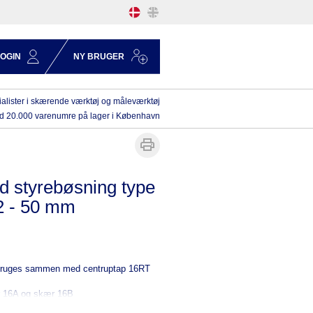
LOGIN
NY BRUGER
alister i skærende værktøj og måleværktøj
d 20.000 varenumre på lager i København
d styrebøsning type
2 - 50 mm
bruges sammen med centruptap 16RT
er 16A og skær 16B