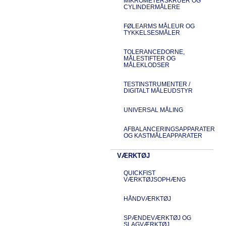
MIKROMETERSKRUER OG
CYLINDERMÅLERE
FØLEARMS MÅLEUR OG
TYKKELSESMÅLER
TOLERANCEDORNE,
MÅLESTIFTER OG
MÅLEKLODSER
TESTINSTRUMENTER /
DIGITALT MÅLEUDSTYR
UNIVERSAL MÅLING
AFBALANCERINGSAPPARATER
OG KASTMÅLEAPPARATER
VÆRKTØJ
QUICKFIST
VÆRKTØJSOPHÆNG
HÅNDVÆRKTØJ
SPÆNDEVÆRKTØJ OG
SLAGVÆRKTØJ