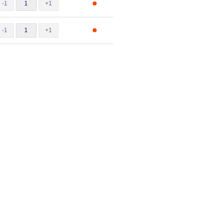
-1
+1
-1
+1