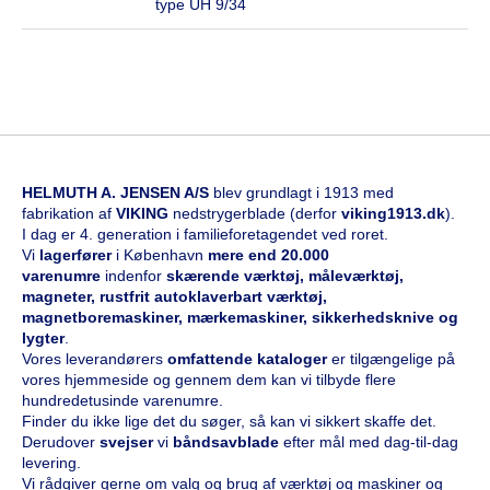
type UH 9/34
HELMUTH A. JENSEN A/S
blev grundlagt i 1913 med
fabrikation af
VIKING
nedstrygerblade (derfor
viking1913.dk
).
I dag er 4. generation i familieforetagendet ved roret.
Vi
l
agerfører
i København
mere end 20.000
varenumre
indenfor
skærende værktøj, måleværktøj,
magneter, rustfrit autoklaverbart værktøj,
magnetboremaskiner, mærkemaskiner, sikkerhedsknive og
lygter
.
Vores leverandørers
omfattende kataloge
r
er tilgængelige på
vores hjemmeside og gennem dem kan vi tilbyde flere
hundredetusinde varenumre.
Finder du ikke lige det du søger, så kan vi sikkert skaffe det.
Derudover
svejser
vi
båndsavblade
efter mål med dag-til-dag
levering.
Vi rådgiver gerne om valg og brug af værktøj og maskiner og