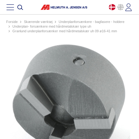
Forside
skærende værktøj
underplanforsænkere - bagfasere - holdere
underplan- forsænkere med hårdmetalskær type uh
granlund underplanforsænker med hårdmetalskær uh 09 ø16-41 mm