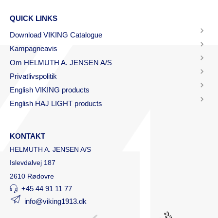
QUICK LINKS
Download VIKING Catalogue
Kampagneavis
Om HELMUTH A. JENSEN A/S
Privatlivspolitik
English VIKING products
English HAJ LIGHT products
KONTAKT
HELMUTH A. JENSEN A/S
Islevdalvej 187
2610 Rødovre
+45 44 91 11 77
info@viking1913.dk