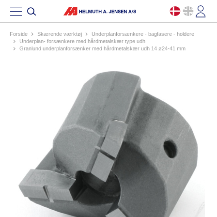
Forside
skærende værktøj
underplanforsænkere - bagfasere - holdere
underplan- forsænkere med hårdmetalskær type udh
granlund underplanforsænker med hårdmetalskær udh 14 ø24-41 mm