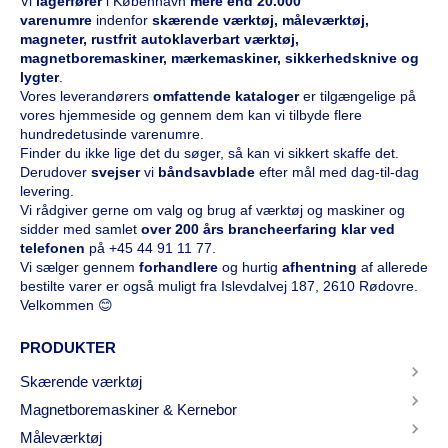
Vi
l
agerfører
i København
mere end 20.000
varenumre
indenfor
skærende værktøj, måleværktøj,
magneter, rustfrit autoklaverbart værktøj,
magnetboremaskiner, mærkemaskiner, sikkerhedsknive og
lygter
.
Vores leverandørers
omfattende kataloge
r
er tilgængelige på
vores hjemmeside og gennem dem kan vi tilbyde flere
hundredetusinde varenumre.
Finder du ikke lige det du søger, så kan vi sikkert skaffe det.
Derudover
svejser
vi
båndsavblade
efter mål med dag-til-dag
levering.
Vi rådgiver gerne om valg og brug af værktøj og maskiner og
sidder med samlet
over 200 års brancheerfaring klar ved
telefonen
på
+45 44 91 11 77
.
Vi sælger gennem
forhandlere
og hurtig
afhentning
af allerede
bestilte varer er også muligt fra Islevdalvej 187, 2610 Rødovre.
Velkommen 😊
PRODUKTER
Skærende værktøj
Magnetboremaskiner & Kernebor
Måleværktøj