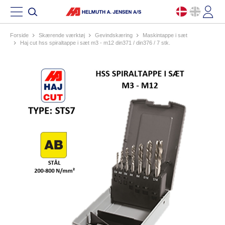
Forside
skærende værktøj
gevindskæring
maskintappe i sæt
haj cut hss spiraltappe i sæt m3 - m12 din371 / din376 / 7 stk.