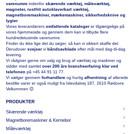
varenumre
indenfor
skærende værktøj, måleværktøj,
magneter, rustfrit autoklaverbart værktøj,
magnetboremaskiner, mærkemaskiner, sikkerhedsknive og
lygter
.
Vores leverandørers
omfattende kataloge
r
er tilgængelige på
vores hjemmeside og gennem dem kan vi tilbyde flere
hundredetusinde varenumre.
Finder du ikke lige det du søger, så kan vi sikkert skaffe det.
Derudover
svejser
vi
båndsavblade
efter mål med dag-til-dag
levering.
Vi rådgiver gerne om valg og brug af værktøj og maskiner og
sidder med samlet
over 200 års brancheerfaring klar ved
telefonen
på
+45 44 91 11 77
.
Vi sælger gennem
forhandlere
og hurtig
afhentning
af allerede
bestilte varer er også muligt fra Islevdalvej 187, 2610 Rødovre.
Velkommen 😊
PRODUKTER
Skærende værktøj
Magnetboremaskiner & Kernebor
Måleværktøj