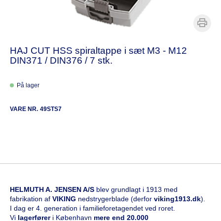
HAJ CUT HSS spiraltappe i sæt M3 - M12
DIN371 / DIN376 / 7 stk.
På lager
VARE NR.
49STS7
HELMUTH A. JENSEN A/S
blev grundlagt i 1913 med
fabrikation af
VIKING
nedstrygerblade (derfor
viking1913.dk
).
I dag er 4. generation i familieforetagendet ved roret.
Vi
l
agerfører
i København
mere end 20.000