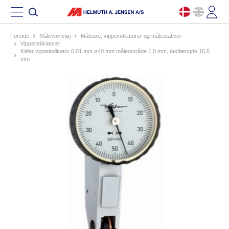
Forside
måleværktøj
måleure, vippeindkatorer og målestativer
vippeindikatorer
käfer vippeindikator 0,01 mm ø40 mm måleområde 1,0 mm, tastlængde 16,6
mm