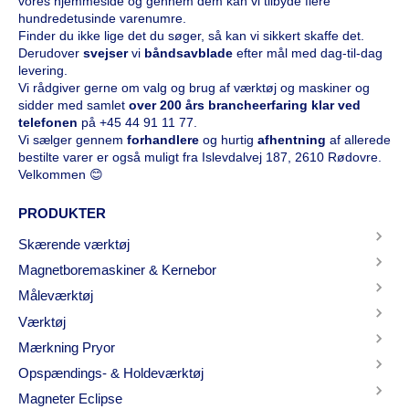
vores hjemmeside og gennem dem kan vi tilbyde flere
hundredetusinde varenumre.
Finder du ikke lige det du søger, så kan vi sikkert skaffe det.
Derudover
svejser
vi
båndsavblade
efter mål med dag-til-dag
levering.
Vi rådgiver gerne om valg og brug af værktøj og maskiner og
sidder med samlet
over 200 års brancheerfaring klar ved
telefonen
på
+45 44 91 11 77
.
Vi sælger gennem
forhandlere
og hurtig
afhentning
af allerede
bestilte varer er også muligt fra Islevdalvej 187, 2610 Rødovre.
Velkommen 😊
PRODUKTER
Skærende værktøj
Magnetboremaskiner & Kernebor
Måleværktøj
Værktøj
Mærkning Pryor
Opspændings- & Holdeværktøj
Magneter Eclipse