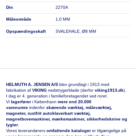
din
2270A
måleområde
1,0 MM
opspændingsskaft
SVALEHALE, Ø8 MM
HELMUTH A. JENSEN A/S
blev grundlagt i 1913 med
fabrikation af
VIKING
nedstrygerblade (derfor
viking1913.dk
).
I dag er 4. generation i familieforetagendet ved roret.
Vi
l
agerfører
i København
mere end 20.000
varenumre
indenfor
skærende værktøj, måleværktøj,
magneter, rustfrit autoklaverbart værktøj,
magnetboremaskiner, mærkemaskiner, sikkerhedsknive og
lygter
.
Vores leverandørers
omfattende kataloge
r
er tilgængelige på