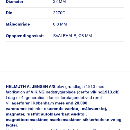
diameter
32 MM
din
2270C
måleområde
0,8 MM
opspændingsskaft
SVALEHALE, Ø8 MM
HELMUTH A. JENSEN A/S
blev grundlagt i 1913 med
fabrikation af
VIKING
nedstrygerblade (derfor
viking1913.dk
).
I dag er 4. generation i familieforetagendet ved roret.
Vi
l
agerfører
i København
mere end 20.000
varenumre
indenfor
skærende værktøj, måleværktøj,
magneter, rustfrit autoklaverbart værktøj,
magnetboremaskiner, mærkemaskiner, sikkerhedsknive og
lygter
.