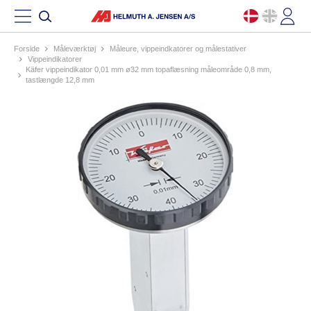
Forside
måleværktøj
måleure, vippeindkatorer og målestativer
vippeindikatorer
käfer vippeindikator 0,01 mm ø32 mm topaflæsning måleområde 0,8 mm,
tastlængde 12,8 mm