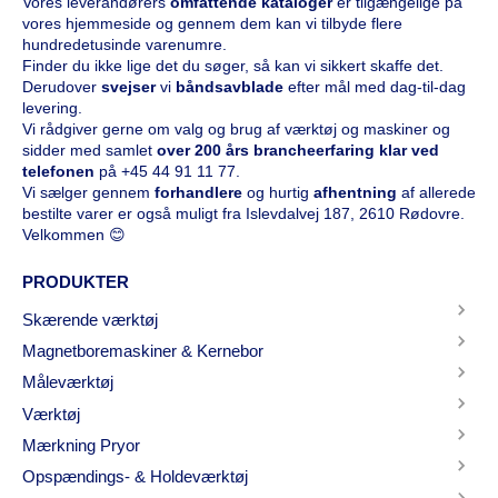
Vores leverandørers
omfattende kataloge
r
er tilgængelige på
vores hjemmeside og gennem dem kan vi tilbyde flere
hundredetusinde varenumre.
Finder du ikke lige det du søger, så kan vi sikkert skaffe det.
Derudover
svejser
vi
båndsavblade
efter mål med dag-til-dag
levering.
Vi rådgiver gerne om valg og brug af værktøj og maskiner og
sidder med samlet
over 200 års brancheerfaring klar ved
telefonen
på
+45 44 91 11 77
.
Vi sælger gennem
forhandlere
og hurtig
afhentning
af allerede
bestilte varer er også muligt fra Islevdalvej 187, 2610 Rødovre.
Velkommen 😊
PRODUKTER
Skærende værktøj
Magnetboremaskiner & Kernebor
Måleværktøj
Værktøj
Mærkning Pryor
Opspændings- & Holdeværktøj