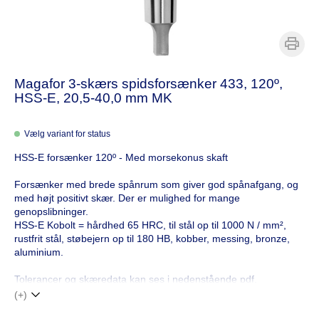
Magafor 3-skærs spidsforsænker 433, 120º,
HSS-E, 20,5-40,0 mm MK
Vælg variant for status
HSS-E forsænker 120º - Med morsekonus skaft
Forsænker med brede spånrum som giver god spånafgang, og
med højt positivt skær. Der er mulighed for mange
genopslibninger.
HSS-E Kobolt = hårdhed 65 HRC, til stål op til 1000 N / mm²,
rustfrit stål, støbejern op til 180 HB, kobber, messing, bronze,
aluminium.
Tolerancer og skæredata kan ses i nedenstående pdf.
(+)