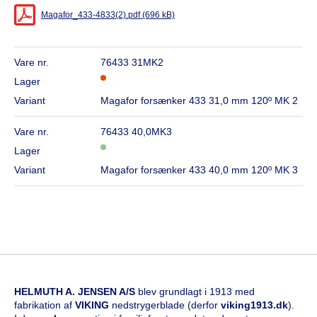
Magafor_433-4833(2).pdf (696 kB)
Vare nr.
76433 31MK2
Lager
Variant
Magafor forsænker 433 31,0 mm 120º MK 2
Vare nr.
76433 40,0MK3
Lager
Variant
Magafor forsænker 433 40,0 mm 120º MK 3
HELMUTH A. JENSEN A/S
blev grundlagt i 1913 med
fabrikation af
VIKING
nedstrygerblade (derfor
viking1913.dk
).