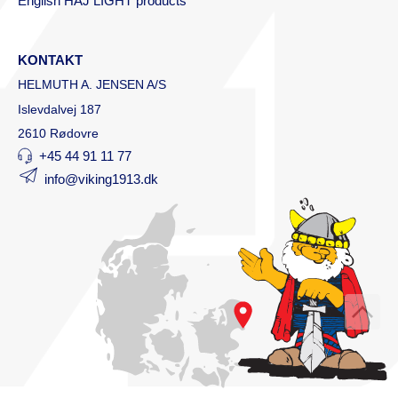
English HAJ LIGHT products
KONTAKT
HELMUTH A. JENSEN A/S
Islevdalvej 187
2610 Rødovre
+45 44 91 11 77
info@viking1913.dk