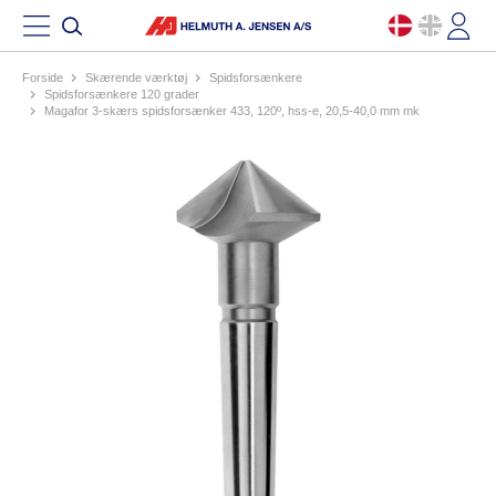
Forside
skærende værktøj
spidsforsænkere
spidsforsænkere 120 grader
magafor 3-skærs spidsforsænker 433, 120º, hss-e, 20,5-40,0 mm mk