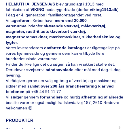
HELMUTH A. JENSEN A/S
blev grundlagt i 1913 med
fabrikation af
VIKING
nedstrygerblade (derfor
viking1913.dk
).
I dag er 4. generation i familieforetagendet ved roret.
Vi
l
agerfører
i København
mere end 20.000
varenumre
indenfor
skærende værktøj, måleværktøj,
magneter, rustfrit autoklaverbart værktøj,
magnetboremaskiner, mærkemaskiner, sikkerhedsknive og
lygter
.
Vores leverandørers
omfattende kataloge
r
er tilgængelige på
vores hjemmeside og gennem dem kan vi tilbyde flere
hundredetusinde varenumre.
Finder du ikke lige det du søger, så kan vi sikkert skaffe det.
Derudover
svejser
vi
båndsavblade
efter mål med dag-til-dag
levering.
Vi rådgiver gerne om valg og brug af værktøj og maskiner og
sidder med samlet
over 200 års brancheerfaring klar ved
telefonen
på
+45 44 91 11 77
.
Vi sælger gennem
forhandlere
og hurtig
afhentning
af allerede
bestilte varer er også muligt fra Islevdalvej 187, 2610 Rødovre.
Velkommen 😊
PRODUKTER