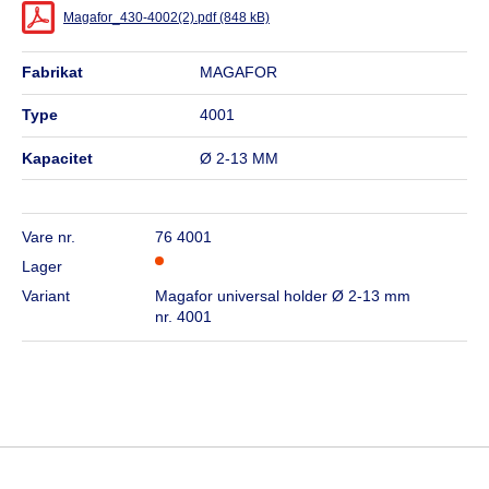
Magafor_430-4002(2).pdf (848 kB)
fabrikat
MAGAFOR
type
4001
kapacitet
Ø 2-13 MM
Vare nr.
76 4001
Lager
Variant
Magafor universal holder Ø 2-13 mm
nr. 4001