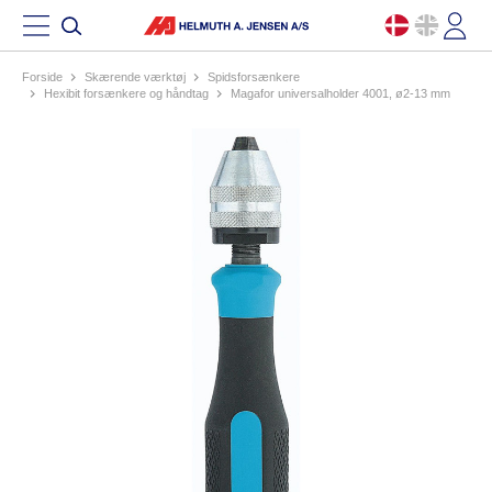
Forside
skærende værktøj
spidsforsænkere
hexibit forsænkere og håndtag
magafor universalholder 4001, ø2-13 mm