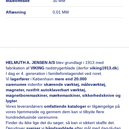
måleområde
30 MM
aflæsning
0,01 MM
HELMUTH A. JENSEN A/S
blev grundlagt i 1913 med
fabrikation af
VIKING
nedstrygerblade (derfor
viking1913.dk
).
I dag er 4. generation i familieforetagendet ved roret.
Vi
l
agerfører
i København
mere end 20.000
varenumre
indenfor
skærende værktøj, måleværktøj,
magneter, rustfrit autoklaverbart værktøj,
magnetboremaskiner, mærkemaskiner, sikkerhedsknive og
lygter
.
Vores leverandørers
omfattende kataloge
r
er tilgængelige på
vores hjemmeside og gennem dem kan vi tilbyde flere
hundredetusinde varenumre.
Finder du ikke lige det du søger, så kan vi sikkert skaffe det.
Derudover
svejser
vi
båndsavblade
efter mål med dag-til-dag