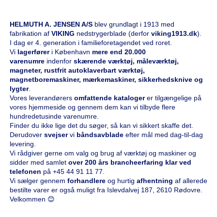
HELMUTH A. JENSEN A/S
blev grundlagt i 1913 med
fabrikation af
VIKING
nedstrygerblade (derfor
viking1913.dk
).
I dag er 4. generation i familieforetagendet ved roret.
Vi
l
agerfører
i København
mere end 20.000
varenumre
indenfor
skærende værktøj, måleværktøj,
magneter, rustfrit autoklaverbart værktøj,
magnetboremaskiner, mærkemaskiner, sikkerhedsknive og
lygter
.
Vores leverandørers
omfattende kataloge
r
er tilgængelige på
vores hjemmeside og gennem dem kan vi tilbyde flere
hundredetusinde varenumre.
Finder du ikke lige det du søger, så kan vi sikkert skaffe det.
Derudover
svejser
vi
båndsavblade
efter mål med dag-til-dag
levering.
Vi rådgiver gerne om valg og brug af værktøj og maskiner og
sidder med samlet
over 200 års brancheerfaring klar ved
telefonen
på
+45 44 91 11 77
.
Vi sælger gennem
forhandlere
og hurtig
afhentning
af allerede
bestilte varer er også muligt fra Islevdalvej 187, 2610 Rødovre.
Velkommen 😊