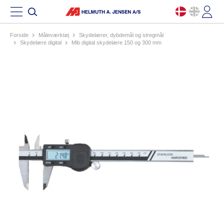
Forside
måleværktøj
skydelærer, dybdemål og stregmål
skydelære digital
mib digital skydelære 150 og 300 mm