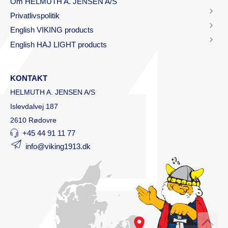
Om HELMUTH A. JENSEN A/S
Privatlivspolitik
English VIKING products
English HAJ LIGHT products
KONTAKT
HELMUTH A. JENSEN A/S
Islevdalvej 187
2610 Rødovre
+45 44 91 11 77
info@viking1913.dk