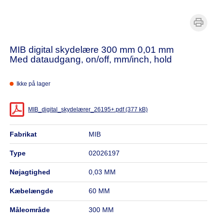
MIB digital skydelære 300 mm 0,01 mm
Med dataudgang, on/off, mm/inch, hold
Ikke på lager
MIB_digital_skydelærer_26195+.pdf (377 kB)
fabrikat
MIB
type
02026197
nøjagtighed
0,03 MM
kæbelængde
60 MM
måleområde
300 MM