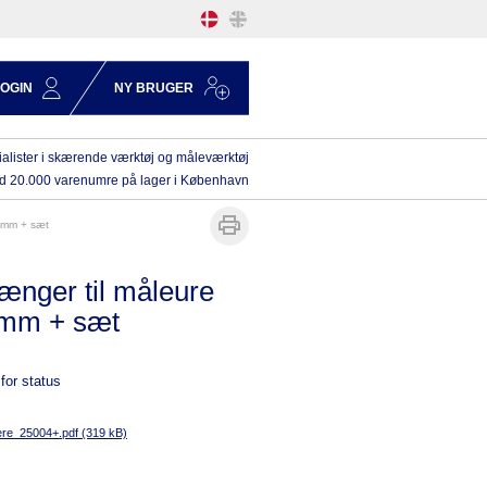
LOGIN
NY BRUGER
alister i skærende værktøj og måleværktøj
d 20.000 varenumre på lager i København
0 mm + sæt
længer til måleure
 mm + sæt
for status
re_25004+.pdf (319 kB)