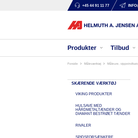
+45 44 91 11 77
INFO
Produkter
Tilbud
Forside
måleværktøj
måleure, vippeindkat
SKÆRENDE VÆRKTØJ
VIKING PRODUKTER
HULSAVE MED
HÅRDMETALTÆNDER OG
DIAMANT BESTRØET TÆNDER
RIVALER
SPIDSFORSÆNKERE