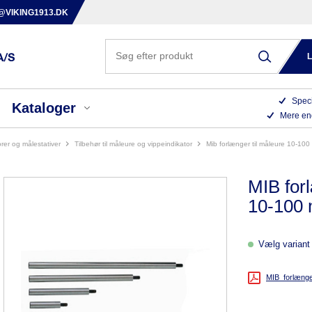
@VIKING1913.DK
Speci
Kataloger
Mere en
orer og målestativer
tilbehør til måleure og vippeindikator
mib forlænger til måleure 10-10
MIB for
10-100
Vælg variant 
MIB_forlænge