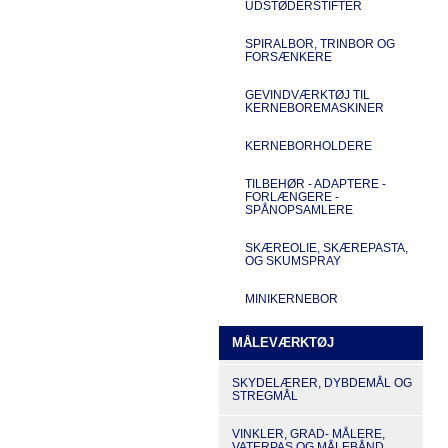
UDSTØDERSTIFTER
SPIRALBOR, TRINBOR OG
FORSÆNKERE
GEVINDVÆRKTØJ TIL
KERNEBOREMASKINER
KERNEBORHOLDERE
TILBEHØR - ADAPTERE -
FORLÆNGERE -
SPÅNOPSAMLERE
SKÆREOLIE, SKÆREPASTA,
OG SKUMSPRAY
MINIKERNEBOR
MÅLEVÆRKTØJ
SKYDELÆRER, DYBDEMÅL OG
STREGMÅL
VINKLER, GRAD- MÅLERE,
VATERPAS OG MÅLEBÅND