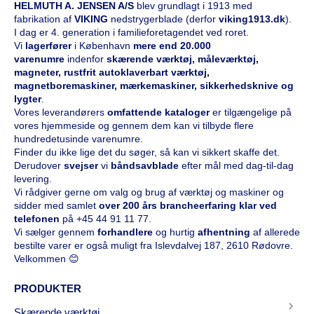
HELMUTH A. JENSEN A/S
blev grundlagt i 1913 med
fabrikation af
VIKING
nedstrygerblade (derfor
viking1913.dk
).
I dag er 4. generation i familieforetagendet ved roret.
Vi
l
agerfører
i København
mere end 20.000
varenumre
indenfor
skærende værktøj, måleværktøj,
magneter, rustfrit autoklaverbart værktøj,
magnetboremaskiner, mærkemaskiner, sikkerhedsknive og
lygter
.
Vores leverandørers
omfattende kataloge
r
er tilgængelige på
vores hjemmeside og gennem dem kan vi tilbyde flere
hundredetusinde varenumre.
Finder du ikke lige det du søger, så kan vi sikkert skaffe det.
Derudover
svejser
vi
båndsavblade
efter mål med dag-til-dag
levering.
Vi rådgiver gerne om valg og brug af værktøj og maskiner og
sidder med samlet
over 200 års brancheerfaring klar ved
telefonen
på
+45 44 91 11 77
.
Vi sælger gennem
forhandlere
og hurtig
afhentning
af allerede
bestilte varer er også muligt fra Islevdalvej 187, 2610 Rødovre.
Velkommen 😊
PRODUKTER
Skærende værktøj