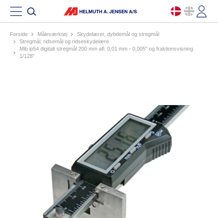
Forside
måleværktøj
skydelærer, dybdemål og stregmål
stregmål, ridsemål og ridseskydelære
mib ip54 digitalt stregmål 200 mm afl. 0,01 mm - 0,005" og fraktionsvisning
1/128"