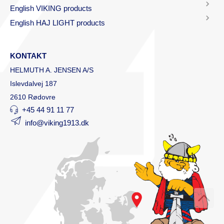
English VIKING products
English HAJ LIGHT products
KONTAKT
HELMUTH A. JENSEN A/S
Islevdalvej 187
2610 Rødovre
+45 44 91 11 77
info@viking1913.dk