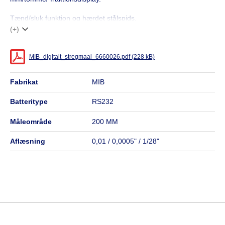
Tænd/sluk funktion og hærdet stålspids.
(+)
MIB_digitalt_stregmaal_6660026.pdf (228 kB)
fabrikat
MIB
batteritype
RS232
måleområde
200 MM
aflæsning
0,01 / 0,0005" / 1/28"