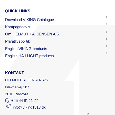
QUICK LINKS
Download VIKING Catalogue
Kampagneavis
Om HELMUTH A. JENSEN A/S
Privatlivspolitik
English VIKING products
English HAJ LIGHT products
KONTAKT
HELMUTH A. JENSEN A/S
Islevdalvej 187
2610 Rødovre
+45 44 91 11 77
info@viking1913.dk