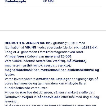
kæbelængde
60 MM
HELMUTH A. JENSEN A/S
blev grundlagt i 1913 med
fabrikation af
VIKING
nedstrygerblade (derfor
viking1913.dk
).
I dag er 4. generation i familieforetagendet ved roret.
Vi
l
agerfører
i København
mere end 20.000
varenumre
indenfor
skærende værktøj, måleværktøj,
magneter, rustfrit autoklaverbart værktøj,
magnetboremaskiner, mærkemaskiner, sikkerhedsknive og
lygter
.
Vores leverandørers
omfattende kataloge
r
er tilgængelige på
vores hjemmeside og gennem dem kan vi tilbyde flere
hundredetusinde varenumre.
Finder du ikke lige det du søger, så kan vi sikkert skaffe det.
Derudover
svejser
vi
båndsavblade
efter mål med dag-til-dag
levering.
Vi rådgiver gerne om valg og brug af værktøj og maskiner og