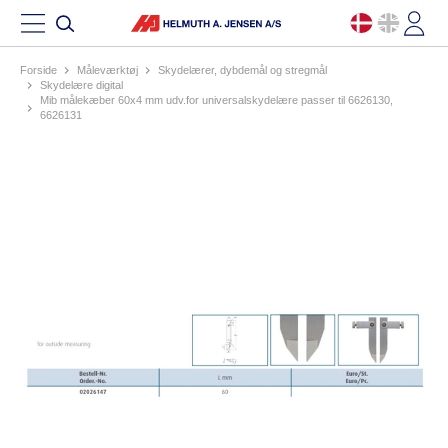
Forside
måleværktøj
skydelærer, dybdemål og stregmål
skydelære digital
mib målekæber 60x4 mm udv.for universalskydelære passer til 6626130,
6626131