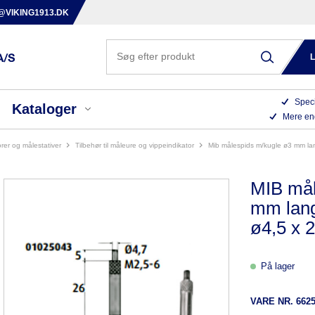
@VIKING1913.DK
Speci
Kataloger
Mere en
orer og målestativer
tilbehør til måleure og vippeindikator
mib målespids m/kugle ø3 mm l
MIB mål
mm lang
ø4,5 x 
På lager
VARE NR.
662