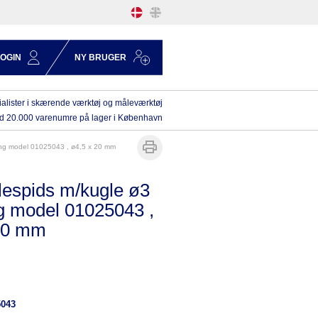
LOGIN
NY BRUGER
alister i skærende værktøj og måleværktøj
d 20.000 varenumre på lager i København
ang model 01025043 , ø4,5 x 20 mm
espids m/kugle ø3
 model 01025043 ,
20 mm
5043