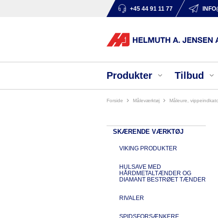
+45 44 91 11 77
INFO
Produkter
Tilbud
Forside
måleværktøj
måleure, vippeindkat
SKÆRENDE VÆRKTØJ
VIKING PRODUKTER
HULSAVE MED
HÅRDMETALTÆNDER OG
DIAMANT BESTRØET TÆNDER
RIVALER
SPIDSFORSÆNKERE