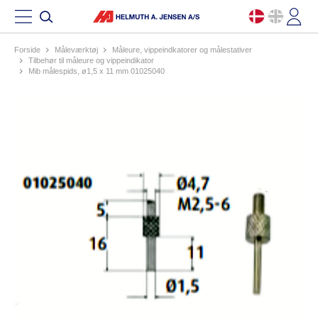
Forside
måleværktøj
måleure, vippeindkatorer og målestativer
tilbehør til måleure og vippeindikator
mib målespids, ø1,5 x 11 mm 01025040