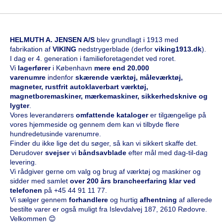
HELMUTH A. JENSEN A/S
blev grundlagt i 1913 med
fabrikation af
VIKING
nedstrygerblade (derfor
viking1913.dk
).
I dag er 4. generation i familieforetagendet ved roret.
Vi
l
agerfører
i København
mere end 20.000
varenumre
indenfor
skærende værktøj, måleværktøj,
magneter, rustfrit autoklaverbart værktøj,
magnetboremaskiner, mærkemaskiner, sikkerhedsknive og
lygter
.
Vores leverandørers
omfattende kataloge
r
er tilgængelige på
vores hjemmeside og gennem dem kan vi tilbyde flere
hundredetusinde varenumre.
Finder du ikke lige det du søger, så kan vi sikkert skaffe det.
Derudover
svejser
vi
båndsavblade
efter mål med dag-til-dag
levering.
Vi rådgiver gerne om valg og brug af værktøj og maskiner og
sidder med samlet
over 200 års brancheerfaring klar ved
telefonen
på
+45 44 91 11 77
.
Vi sælger gennem
forhandlere
og hurtig
afhentning
af allerede
bestilte varer er også muligt fra Islevdalvej 187, 2610 Rødovre.
Velkommen 😊