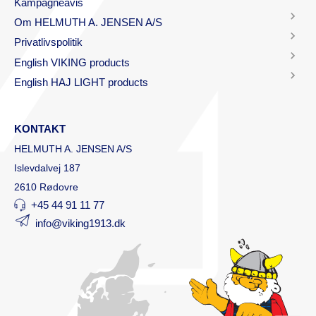
Kampagneavis
Om HELMUTH A. JENSEN A/S
Privatlivspolitik
English VIKING products
English HAJ LIGHT products
KONTAKT
HELMUTH A. JENSEN A/S
Islevdalvej 187
2610 Rødovre
+45 44 91 11 77
info@viking1913.dk