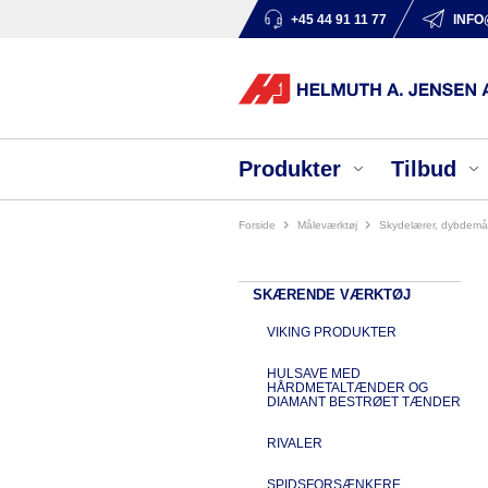
+45 44 91 11 77
INFO
Produkter
Tilbud
Forside
måleværktøj
skydelærer, dybdemå
SKÆRENDE VÆRKTØJ
VIKING PRODUKTER
HULSAVE MED
HÅRDMETALTÆNDER OG
DIAMANT BESTRØET TÆNDER
RIVALER
SPIDSFORSÆNKERE