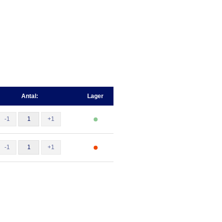
Antal:
Lager
-1
+1
-1
+1