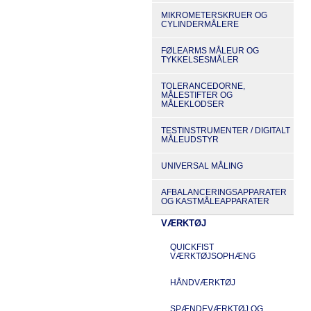
MIKROMETERSKRUER OG
CYLINDERMÅLERE
FØLEARMS MÅLEUR OG
TYKKELSESMÅLER
TOLERANCEDORNE,
MÅLESTIFTER OG
MÅLEKLODSER
TESTINSTRUMENTER / DIGITALT
MÅLEUDSTYR
UNIVERSAL MÅLING
AFBALANCERINGSAPPARATER
OG KASTMÅLEAPPARATER
VÆRKTØJ
QUICKFIST
VÆRKTØJSOPHÆNG
HÅNDVÆRKTØJ
SPÆNDEVÆRKTØJ OG