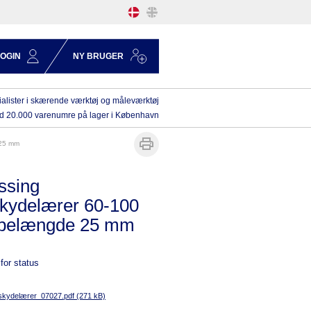
LOGIN
NY BRUGER
alister i skærende værktøj og måleværktøj
d 20.000 varenumre på lager i København
 25 mm
ssing
kydelærer 60-100
elængde 25 mm
for status
kydelærer_07027.pdf (271 kB)