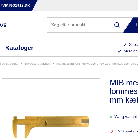
@VIKING1913.DK
Speci
Kataloger
Mere en
l og stregmål
skydelære analog
mib messing lommeskydelærer 60-100 mm kæbelængde
MIB me
lommes
mm kæb
Vælg variant 
MIB_analog_s