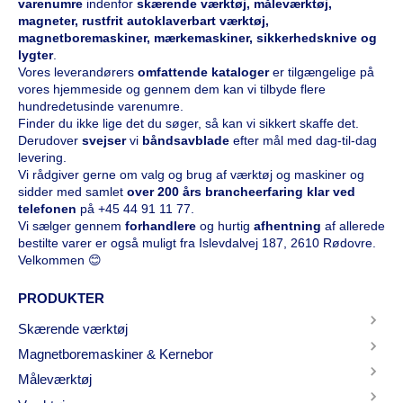
varenumre
indenfor
skærende værktøj, måleværktøj,
magneter, rustfrit autoklaverbart værktøj,
magnetboremaskiner, mærkemaskiner, sikkerhedsknive og
lygter
.
Vores leverandørers
omfattende kataloge
r
er tilgængelige på
vores hjemmeside og gennem dem kan vi tilbyde flere
hundredetusinde varenumre.
Finder du ikke lige det du søger, så kan vi sikkert skaffe det.
Derudover
svejser
vi
båndsavblade
efter mål med dag-til-dag
levering.
Vi rådgiver gerne om valg og brug af værktøj og maskiner og
sidder med samlet
over 200 års brancheerfaring klar ved
telefonen
på
+45 44 91 11 77
.
Vi sælger gennem
forhandlere
og hurtig
afhentning
af allerede
bestilte varer er også muligt fra Islevdalvej 187, 2610 Rødovre.
Velkommen 😊
PRODUKTER
Skærende værktøj
Magnetboremaskiner & Kernebor
Måleværktøj