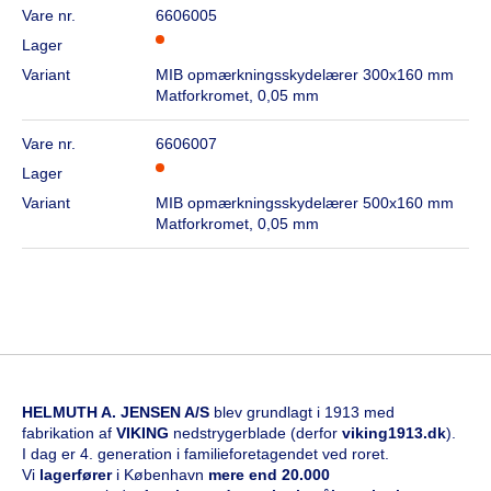
Vare nr.
6606005
Lager
Variant
MIB opmærkningsskydelærer 300x160 mm
Matforkromet, 0,05 mm
Vare nr.
6606007
Lager
Variant
MIB opmærkningsskydelærer 500x160 mm
Matforkromet, 0,05 mm
HELMUTH A. JENSEN A/S
blev grundlagt i 1913 med
fabrikation af
VIKING
nedstrygerblade (derfor
viking1913.dk
).
I dag er 4. generation i familieforetagendet ved roret.
Vi
l
agerfører
i København
mere end 20.000