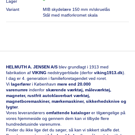
Lager
Variant
MIB skydelære 150 mm m/skruelås
Stål med matforkromet skala
HELMUTH A. JENSEN A/S
blev grundlagt i 1913 med
fabrikation af
VIKING
nedstrygerblade (derfor
viking1913.dk
).
I dag er 4. generation i familieforetagendet ved roret.
Vi
l
agerfører
i København
mere end 20.000
varenumre
indenfor
skærende værktøj, måleværktøj,
magneter, rustfrit autoklaverbart værktøj,
magnetboremaskiner, mærkemaskiner, sikkerhedsknive og
lygter
.
Vores leverandørers
omfattende kataloge
r
er tilgængelige på
vores hjemmeside og gennem dem kan vi tilbyde flere
hundredetusinde varenumre.
Finder du ikke lige det du søger, så kan vi sikkert skaffe det.