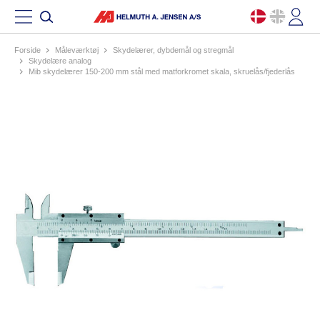
Forside
måleværktøj
skydelærer, dybdemål og stregmål
skydelære analog
mib skydelærer 150-200 mm stål med matforkromet skala, skruelås/fjederlås