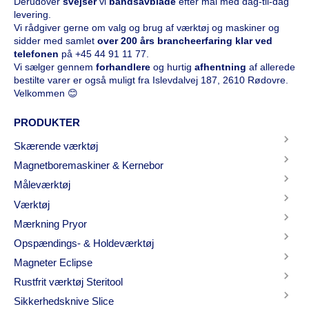
Derudover
svejser
vi
båndsavblade
efter mål med dag-til-dag
levering.
Vi rådgiver gerne om valg og brug af værktøj og maskiner og
sidder med samlet
over 200 års brancheerfaring klar ved
telefonen
på
+45 44 91 11 77
.
Vi sælger gennem
forhandlere
og hurtig
afhentning
af allerede
bestilte varer er også muligt fra Islevdalvej 187, 2610 Rødovre.
Velkommen 😊
PRODUKTER
Skærende værktøj
Magnetboremaskiner & Kernebor
Måleværktøj
Værktøj
Mærkning Pryor
Opspændings- & Holdeværktøj
Magneter Eclipse
Rustfrit værktøj Steritool
Sikkerhedsknive Slice