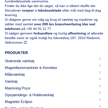
hundredetusinde varenumre.
Finder du ikke lige det du søger, så kan vi sikkert skaffe det.
Derudover
svejser
vi
båndsavblade
efter mål med dag-til-dag
levering.
Vi rådgiver gerne om valg og brug af værktøj og maskiner og
sidder med samlet
over 200 års brancheerfaring klar ved
telefonen
på
+45 44 91 11 77
.
Vi sælger gennem
forhandlere
og hurtig
afhentning
af allerede
bestilte varer er også muligt fra Islevdalvej 187, 2610 Rødovre.
Velkommen 😊
PRODUKTER
Skærende værktøj
Magnetboremaskiner & Kernebor
Måleværktøj
Værktøj
Mærkning Pryor
Opspændings- & Holdeværktøj
Magneter Eclipse