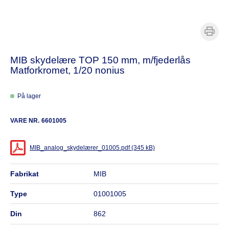
MIB skydelære TOP 150 mm, m/fjederlås
Matforkromet, 1/20 nonius
På lager
VARE NR.
6601005
MIB_analog_skydelærer_01005.pdf (345 kB)
fabrikat
MIB
type
01001005
din
862