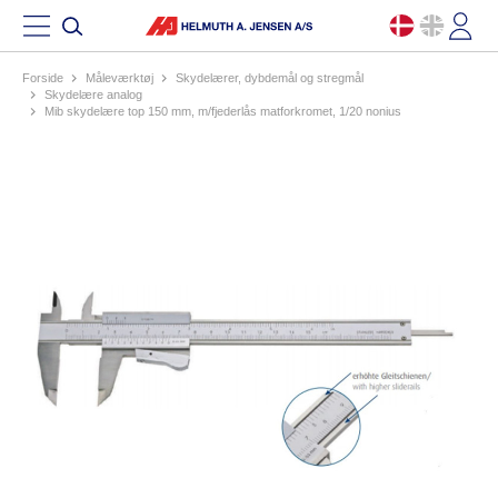
Forside
måleværktøj
skydelærer, dybdemål og stregmål
skydelære analog
mib skydelære top 150 mm, m/fjederlås matforkromet, 1/20 nonius