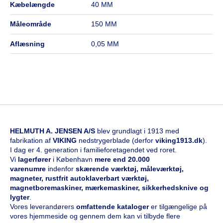
kæbelængde
40 MM
måleområde
150 MM
aflæsning
0,05 MM
HELMUTH A. JENSEN A/S
blev grundlagt i 1913 med
fabrikation af
VIKING
nedstrygerblade (derfor
viking1913.dk
).
I dag er 4. generation i familieforetagendet ved roret.
Vi
l
agerfører
i København
mere end 20.000
varenumre
indenfor
skærende værktøj, måleværktøj,
magneter, rustfrit autoklaverbart værktøj,
magnetboremaskiner, mærkemaskiner, sikkerhedsknive og
lygter
.
Vores leverandørers
omfattende kataloge
r
er tilgængelige på
vores hjemmeside og gennem dem kan vi tilbyde flere