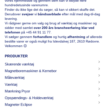
vores hjemmeside og gennem dem kan vi tilbyde flere
hundredetusinde varenumre.
Finder du ikke lige det du søger, så kan vi sikkert skaffe det.
Derudover
svejser
vi
båndsavblade
efter mål med dag-til-dag
levering.
Vi rådgiver gerne om valg og brug af værktøj og maskiner og
sidder med samlet
over 200 års brancheerfaring klar ved
telefonen
på
+45 44 91 11 77
.
Vi sælger gennem
forhandlere
og hurtig
afhentning
af allerede
bestilte varer er også muligt fra Islevdalvej 187, 2610 Rødovre.
Velkommen 😊
PRODUKTER
Skærende værktøj
Magnetboremaskiner & Kernebor
Måleværktøj
Værktøj
Mærkning Pryor
Opspændings- & Holdeværktøj
Magneter Eclipse