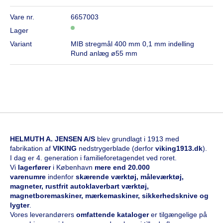
Vare nr.
6657003
Lager
Variant
MIB stregmål 400 mm 0,1 mm indelling
Rund anlæg ø55 mm
HELMUTH A. JENSEN A/S
blev grundlagt i 1913 med
fabrikation af
VIKING
nedstrygerblade (derfor
viking1913.dk
).
I dag er 4. generation i familieforetagendet ved roret.
Vi
l
agerfører
i København
mere end 20.000
varenumre
indenfor
skærende værktøj, måleværktøj,
magneter, rustfrit autoklaverbart værktøj,
magnetboremaskiner, mærkemaskiner, sikkerhedsknive og
lygter
.
Vores leverandørers
omfattende kataloge
r
er tilgængelige på