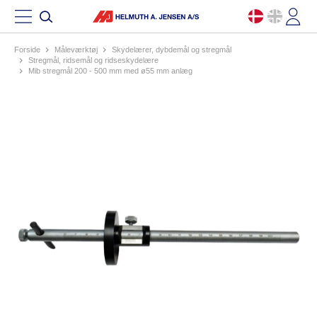
Forside
måleværktøj
skydelærer, dybdemål og stregmål
stregmål, ridsemål og ridseskydelære
mib stregmål 200 - 500 mm med ø55 mm anlæg