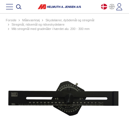
Forside
måleværktøj
skydelærer, dybdemål og stregmål
stregmål, ridsemål og ridseskydelære
mib stregmål med gradmåler i hærdet alu. 200 - 300 mm