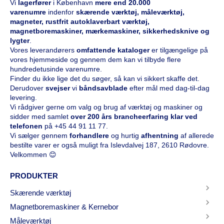
Vi
l
agerfører
i København
mere end 20.000
varenumre
indenfor
skærende værktøj, måleværktøj,
magneter, rustfrit autoklaverbart værktøj,
magnetboremaskiner, mærkemaskiner, sikkerhedsknive og
lygter
.
Vores leverandørers
omfattende kataloge
r
er tilgængelige på
vores hjemmeside og gennem dem kan vi tilbyde flere
hundredetusinde varenumre.
Finder du ikke lige det du søger, så kan vi sikkert skaffe det.
Derudover
svejser
vi
båndsavblade
efter mål med dag-til-dag
levering.
Vi rådgiver gerne om valg og brug af værktøj og maskiner og
sidder med samlet
over 200 års brancheerfaring klar ved
telefonen
på
+45 44 91 11 77
.
Vi sælger gennem
forhandlere
og hurtig
afhentning
af allerede
bestilte varer er også muligt fra Islevdalvej 187, 2610 Rødovre.
Velkommen 😊
PRODUKTER
Skærende værktøj
Magnetboremaskiner & Kernebor
Måleværktøj