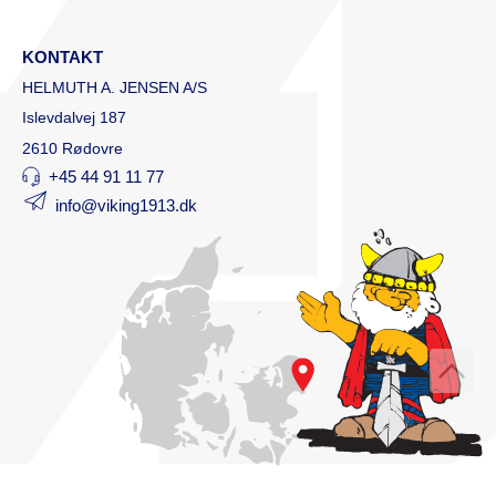
KONTAKT
HELMUTH A. JENSEN A/S
Islevdalvej 187
2610 Rødovre
+45 44 91 11 77
info@viking1913.dk