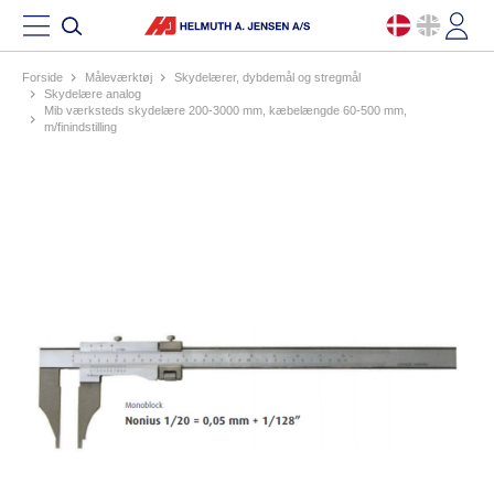
Forside
måleværktøj
skydelærer, dybdemål og stregmål
skydelære analog
mib værksteds skydelære 200-3000 mm, kæbelængde 60-500 mm,
m/finindstilling