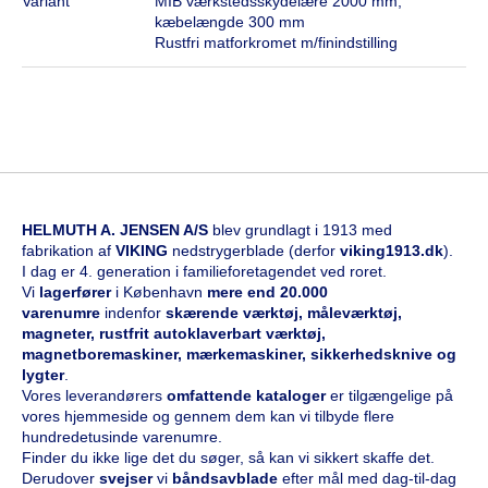
Variant
MIB værkstedsskydelære 2000 mm,
kæbelængde 300 mm
Rustfri matforkromet m/finindstilling
HELMUTH A. JENSEN A/S
blev grundlagt i 1913 med
fabrikation af
VIKING
nedstrygerblade (derfor
viking1913.dk
).
I dag er 4. generation i familieforetagendet ved roret.
Vi
l
agerfører
i København
mere end 20.000
varenumre
indenfor
skærende værktøj, måleværktøj,
magneter, rustfrit autoklaverbart værktøj,
magnetboremaskiner, mærkemaskiner, sikkerhedsknive og
lygter
.
Vores leverandørers
omfattende kataloge
r
er tilgængelige på
vores hjemmeside og gennem dem kan vi tilbyde flere
hundredetusinde varenumre.
Finder du ikke lige det du søger, så kan vi sikkert skaffe det.
Derudover
svejser
vi
båndsavblade
efter mål med dag-til-dag