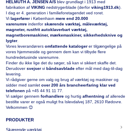
HELMUTH A. JENSEN A/S
blev grundlagt i 1913 med
fabrikation af
VIKING
nedstrygerblade (derfor
viking1913.dk
).
I dag er 4. generation i familieforetagendet ved roret.
Vi
l
agerfører
i København
mere end 20.000
varenumre
indenfor
skærende værktøj, måleværktøj,
magneter, rustfrit autoklaverbart værktøj,
magnetboremaskiner, mærkemaskiner, sikkerhedsknive og
lygter
.
Vores leverandørers
omfattende kataloge
r
er tilgængelige på
vores hjemmeside og gennem dem kan vi tilbyde flere
hundredetusinde varenumre.
Finder du ikke lige det du søger, så kan vi sikkert skaffe det.
Derudover
svejser
vi
båndsavblade
efter mål med dag-til-dag
levering.
Vi rådgiver gerne om valg og brug af værktøj og maskiner og
sidder med samlet
over 200 års brancheerfaring klar ved
telefonen
på
+45 44 91 11 77
.
Vi sælger gennem
forhandlere
og hurtig
afhentning
af allerede
bestilte varer er også muligt fra Islevdalvej 187, 2610 Rødovre.
Velkommen 😊
PRODUKTER
Skærende værktøj