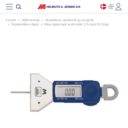
Forside
måleværktøj
skydelærer, dybdemål og stregmål
dybdemålere digital
m&w digital dæk profil måler 176 mw176-01dgt