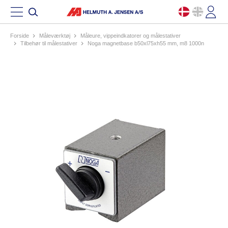
Forside
måleværktøj
måleure, vippeindkatorer og målestativer
tilbehør til målestativer
noga magnetbase b50xl75xh55 mm, m8 1000n