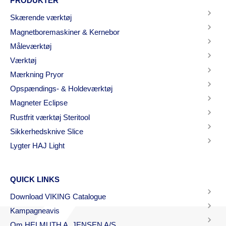
PRODUKTER
Skærende værktøj
Magnetboremaskiner & Kernebor
Måleværktøj
Værktøj
Mærkning Pryor
Opspændings- & Holdeværktøj
Magneter Eclipse
Rustfrit værktøj Steritool
Sikkerhedsknive Slice
Lygter HAJ Light
QUICK LINKS
Download VIKING Catalogue
Kampagneavis
Om HELMUTH A. JENSEN A/S