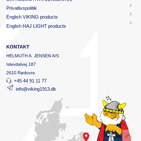
Privatlivspolitik
English VIKING products
English HAJ LIGHT products
KONTAKT
HELMUTH A. JENSEN A/S
Islevdalvej 187
2610 Rødovre
+45 44 91 11 77
info@viking1913.dk