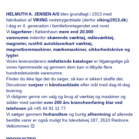
HELMUTH A. JENSEN A/S
blev grundlagt i 1913 med
fabrikation af
VIKING
nedstrygerblade (derfor
viking1913.dk
).
I dag er 4. generation i familieforetagendet ved roret.
Vi
l
agerfører
i København
mere end 20.000
varenumre
indenfor
skærende værktøj, måleværktøj,
magneter, rustfrit autoklaverbart værktøj,
magnetboremaskiner, mærkemaskiner, sikkerhedsknive og
lygter
.
Vores leverandørers
omfattende kataloge
r
er tilgængelige på
vores hjemmeside og gennem dem kan vi tilbyde flere
hundredetusinde varenumre.
Finder du ikke lige det du søger, så kan vi sikkert skaffe det.
Derudover
svejser
vi
båndsavblade
efter mål med dag-til-dag
levering.
Vi rådgiver gerne om valg og brug af værktøj og maskiner og
sidder med samlet
over 200 års brancheerfaring klar ved
telefonen
på
+45 44 91 11 77
.
Vi sælger gennem
forhandlere
og hurtig
afhentning
af allerede
bestilte varer er også muligt fra Islevdalvej 187, 2610 Rødovre.
Velkommen 😊