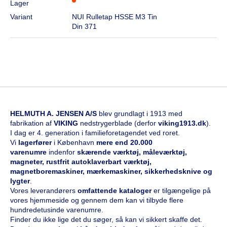
Lager
Variant
NUI Rulletap HSSE M3 Tin
Din 371
HELMUTH A. JENSEN A/S
blev grundlagt i 1913 med
fabrikation af
VIKING
nedstrygerblade (derfor
viking1913.dk
).
I dag er 4. generation i familieforetagendet ved roret.
Vi
l
agerfører
i København
mere end 20.000
varenumre
indenfor
skærende værktøj, måleværktøj,
magneter, rustfrit autoklaverbart værktøj,
magnetboremaskiner, mærkemaskiner, sikkerhedsknive og
lygter
.
Vores leverandørers
omfattende kataloge
r
er tilgængelige på
vores hjemmeside og gennem dem kan vi tilbyde flere
hundredetusinde varenumre.
Finder du ikke lige det du søger, så kan vi sikkert skaffe det.