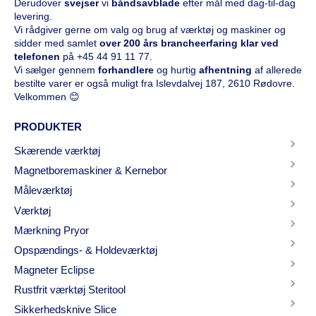
Derudover
svejser
vi
båndsavblade
efter mål med dag-til-dag
levering.
Vi rådgiver gerne om valg og brug af værktøj og maskiner og
sidder med samlet
over 200 års brancheerfaring klar ved
telefonen
på
+45 44 91 11 77
.
Vi sælger gennem
forhandlere
og hurtig
afhentning
af allerede
bestilte varer er også muligt fra Islevdalvej 187, 2610 Rødovre.
Velkommen 😊
PRODUKTER
Skærende værktøj
Magnetboremaskiner & Kernebor
Måleværktøj
Værktøj
Mærkning Pryor
Opspændings- & Holdeværktøj
Magneter Eclipse
Rustfrit værktøj Steritool
Sikkerhedsknive Slice