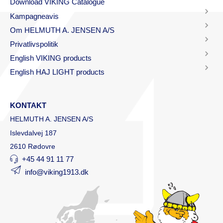
Download VIKING Catalogue
Kampagneavis
Om HELMUTH A. JENSEN A/S
Privatlivspolitik
English VIKING products
English HAJ LIGHT products
KONTAKT
HELMUTH A. JENSEN A/S
Islevdalvej 187
2610 Rødovre
+45 44 91 11 77
info@viking1913.dk