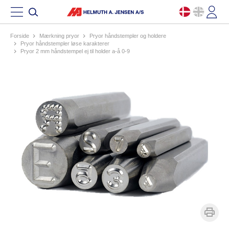
Forside
mærkning pryor
pryor håndstempler og holdere
pryor håndstempler løse karakterer
pryor 2 mm håndstempel ej til holder a-å 0-9