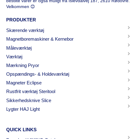
bestilte varer er også muligt fra Islevdalvej 187, 2610 Rødovre.
Velkommen 😊
PRODUKTER
Skærende værktøj
Magnetboremaskiner & Kernebor
Måleværktøj
Værktøj
Mærkning Pryor
Opspændings- & Holdeværktøj
Magneter Eclipse
Rustfrit værktøj Steritool
Sikkerhedsknive Slice
Lygter HAJ Light
QUICK LINKS