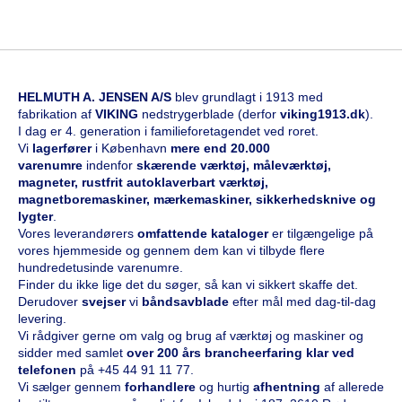
HELMUTH A. JENSEN A/S
blev grundlagt i 1913 med
fabrikation af
VIKING
nedstrygerblade (derfor
viking1913.dk
).
I dag er 4. generation i familieforetagendet ved roret.
Vi
l
agerfører
i København
mere end 20.000
varenumre
indenfor
skærende værktøj, måleværktøj,
magneter, rustfrit autoklaverbart værktøj,
magnetboremaskiner, mærkemaskiner, sikkerhedsknive og
lygter
.
Vores leverandørers
omfattende kataloge
r
er tilgængelige på
vores hjemmeside og gennem dem kan vi tilbyde flere
hundredetusinde varenumre.
Finder du ikke lige det du søger, så kan vi sikkert skaffe det.
Derudover
svejser
vi
båndsavblade
efter mål med dag-til-dag
levering.
Vi rådgiver gerne om valg og brug af værktøj og maskiner og
sidder med samlet
over 200 års brancheerfaring klar ved
telefonen
på
+45 44 91 11 77
.
Vi sælger gennem
forhandlere
og hurtig
afhentning
af allerede