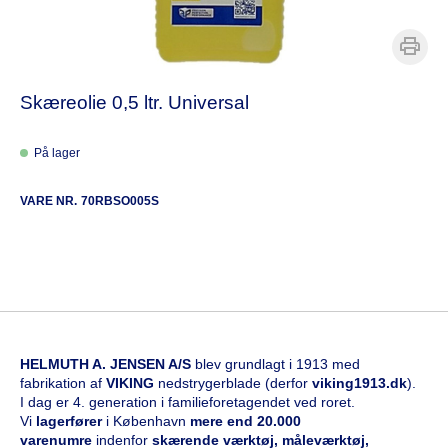
Skæreolie 0,5 ltr. Universal
På lager
VARE NR.
70RBSO005S
HELMUTH A. JENSEN A/S
blev grundlagt i 1913 med
fabrikation af
VIKING
nedstrygerblade (derfor
viking1913.dk
).
I dag er 4. generation i familieforetagendet ved roret.
Vi
l
agerfører
i København
mere end 20.000
varenumre
indenfor
skærende værktøj, måleværktøj,