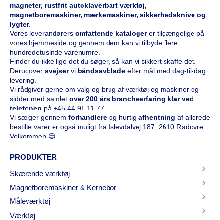
magneter, rustfrit autoklaverbart værktøj,
magnetboremaskiner, mærkemaskiner, sikkerhedsknive og
lygter
.
Vores leverandørers
omfattende kataloge
r
er tilgængelige på
vores hjemmeside og gennem dem kan vi tilbyde flere
hundredetusinde varenumre.
Finder du ikke lige det du søger, så kan vi sikkert skaffe det.
Derudover
svejser
vi
båndsavblade
efter mål med dag-til-dag
levering.
Vi rådgiver gerne om valg og brug af værktøj og maskiner og
sidder med samlet
over 200 års brancheerfaring klar ved
telefonen
på
+45 44 91 11 77
.
Vi sælger gennem
forhandlere
og hurtig
afhentning
af allerede
bestilte varer er også muligt fra Islevdalvej 187, 2610 Rødovre.
Velkommen 😊
PRODUKTER
Skærende værktøj
Magnetboremaskiner & Kernebor
Måleværktøj
Værktøj