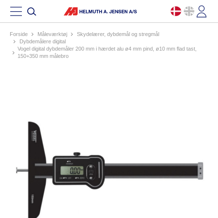
Forside
måleværktøj
skydelærer, dybdemål og stregmål
dybdemålere digital
vogel digital dybdemåler 200 mm i hærdet alu ø4 mm pind, ø10 mm flad tast,
150+350 mm målebro