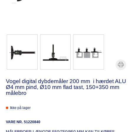
Vogel digital dybdemåler 200 mm i hærdet ALU
Ø4 mm pind, Ø10 mm flad tast, 150+350 mm
målebro
Ikke på lager
VARE NR.
51220840
MÅLEBROER LÆNGDE 550/750/950 MM KAN TILKØBES.