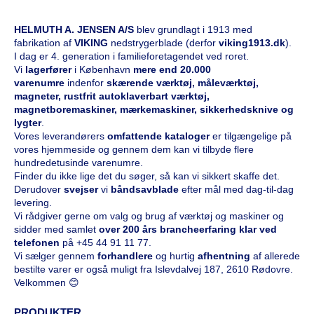
HELMUTH A. JENSEN A/S
blev grundlagt i 1913 med
fabrikation af
VIKING
nedstrygerblade (derfor
viking1913.dk
).
I dag er 4. generation i familieforetagendet ved roret.
Vi
l
agerfører
i København
mere end 20.000
varenumre
indenfor
skærende værktøj, måleværktøj,
magneter, rustfrit autoklaverbart værktøj,
magnetboremaskiner, mærkemaskiner, sikkerhedsknive og
lygter
.
Vores leverandørers
omfattende kataloge
r
er tilgængelige på
vores hjemmeside og gennem dem kan vi tilbyde flere
hundredetusinde varenumre.
Finder du ikke lige det du søger, så kan vi sikkert skaffe det.
Derudover
svejser
vi
båndsavblade
efter mål med dag-til-dag
levering.
Vi rådgiver gerne om valg og brug af værktøj og maskiner og
sidder med samlet
over 200 års brancheerfaring klar ved
telefonen
på
+45 44 91 11 77
.
Vi sælger gennem
forhandlere
og hurtig
afhentning
af allerede
bestilte varer er også muligt fra Islevdalvej 187, 2610 Rødovre.
Velkommen 😊
PRODUKTER