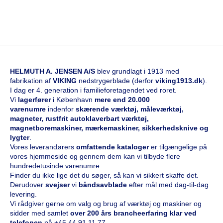
HELMUTH A. JENSEN A/S
blev grundlagt i 1913 med
fabrikation af
VIKING
nedstrygerblade (derfor
viking1913.dk
).
I dag er 4. generation i familieforetagendet ved roret.
Vi
l
agerfører
i København
mere end 20.000
varenumre
indenfor
skærende værktøj, måleværktøj,
magneter, rustfrit autoklaverbart værktøj,
magnetboremaskiner, mærkemaskiner, sikkerhedsknive og
lygter
.
Vores leverandørers
omfattende kataloge
r
er tilgængelige på
vores hjemmeside og gennem dem kan vi tilbyde flere
hundredetusinde varenumre.
Finder du ikke lige det du søger, så kan vi sikkert skaffe det.
Derudover
svejser
vi
båndsavblade
efter mål med dag-til-dag
levering.
Vi rådgiver gerne om valg og brug af værktøj og maskiner og
sidder med samlet
over 200 års brancheerfaring klar ved
telefonen
på
+45 44 91 11 77
.