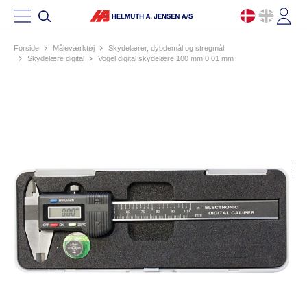
Forside
måleværktøj
skydelærer, dybdemål og stregmål
skydelære digital
vogel digital skydelære 100 mm 0,01 mm