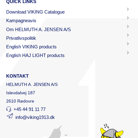
QUICK LINKS
Download VIKING Catalogue
Kampagneavis
Om HELMUTH A. JENSEN A/S
Privatlivspolitik
English VIKING products
English HAJ LIGHT products
KONTAKT
HELMUTH A. JENSEN A/S
Islevdalvej 187
2610 Rødovre
+45 44 91 11 77
info@viking1913.dk