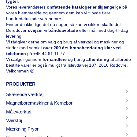
lygter
.
Vores leverandørers
omfattende kataloge
r
er tilgængelige på
vores hjemmeside og gennem dem kan vi tilbyde flere
hundredetusinde varenumre.
Finder du ikke lige det du søger, så kan vi sikkert skaffe det.
Derudover
svejser
vi
båndsavblade
efter mål med dag-til-dag
levering.
Vi rådgiver gerne om valg og brug af værktøj og maskiner og
sidder med samlet
over 200 års brancheerfaring klar ved
telefonen
på
+45 44 91 11 77
.
Vi sælger gennem
forhandlere
og hurtig
afhentning
af allerede
bestilte varer er også muligt fra Islevdalvej 187, 2610 Rødovre.
Velkommen 😊
PRODUKTER
Skærende værktøj
Magnetboremaskiner & Kernebor
Måleværktøj
Værktøj
Mærkning Pryor