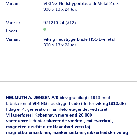
Variant
VIKING Nedstrygerblade Bi-Metal 2 stk
300 x 13 x 24 tdr.
Vare nr.
971210 24 (#12)
Lager
Variant
Viking nedstrygerblade HSS Bi-metal
300 x 13 x 24 tdr
HELMUTH A. JENSEN A/S
blev grundlagt i 1913 med
fabrikation af
VIKING
nedstrygerblade (derfor
viking1913.dk
).
I dag er 4. generation i familieforetagendet ved roret.
Vi
l
agerfører
i København
mere end 20.000
varenumre
indenfor
skærende værktøj, måleværktøj,
magneter, rustfrit autoklaverbart værktøj,
magnetboremaskiner, mærkemaskiner, sikkerhedsknive og