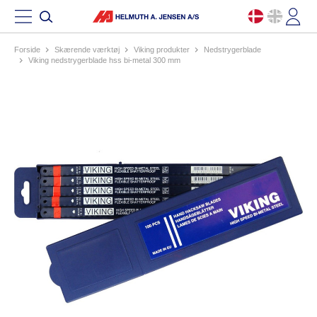
Forside
skærende værktøj
viking produkter
nedstrygerblade
viking nedstrygerblade hss bi-metal 300 mm