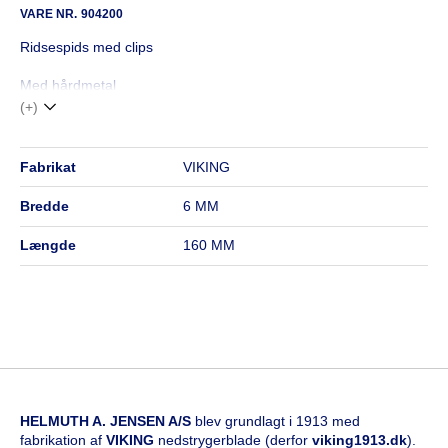
VARE NR.
904200
Ridsespids med clips
Med hårdmetal
(+)
fabrikat
VIKING
bredde
6 MM
længde
160 MM
HELMUTH A. JENSEN A/S
blev grundlagt i 1913 med
fabrikation af
VIKING
nedstrygerblade (derfor
viking1913.dk
).