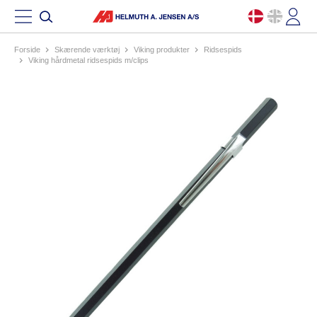
Forside
skærende værktøj
viking produkter
ridsespids
viking hårdmetal ridsespids m/clips