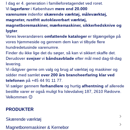
I dag er 4. generation i familieforetagendet ved roret.
Vi
l
agerfører
i København
mere end 20.000
varenumre
indenfor
skærende værktøj, måleværktøj,
magneter, rustfrit autoklaverbart værktøj,
magnetboremaskiner, mærkemaskiner, sikkerhedsknive og
lygter
.
Vores leverandørers
omfattende kataloge
r
er tilgængelige på
vores hjemmeside og gennem dem kan vi tilbyde flere
hundredetusinde varenumre.
Finder du ikke lige det du søger, så kan vi sikkert skaffe det.
Derudover
svejser
vi
båndsavblade
efter mål med dag-til-dag
levering.
Vi rådgiver gerne om valg og brug af værktøj og maskiner og
sidder med samlet
over 200 års brancheerfaring klar ved
telefonen
på
+45 44 91 11 77
.
Vi sælger gennem
forhandlere
og hurtig
afhentning
af allerede
bestilte varer er også muligt fra Islevdalvej 187, 2610 Rødovre.
Velkommen 😊
PRODUKTER
Skærende værktøj
Magnetboremaskiner & Kernebor